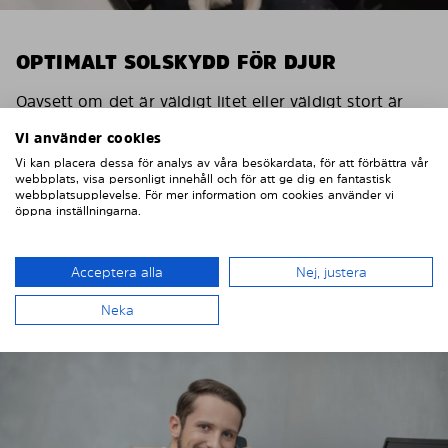
OPTIMALT SOLSKYDD FÖR DJUR
Oavsett om det är väldigt litet eller väldigt stort är
husdjur i bilen alltid en speciell utmaning. Med vårt
Vi använder cookies
solskydd sänker du värmen på ditt fordon och gör
Vi kan placera dessa för analys av våra besökardata, för att förbättra vår
bilen mer behaglig för djuren om du måste lämna
webbplats, visa personligt innehåll och för att ge dig en fantastisk
djuret i bilen en kort stund.
webbplatsupplevelse. För mer information om cookies använder vi
öppna inställningarna.
Solskydd för djurägare
Acceptera alla
Nej, justera
Neka