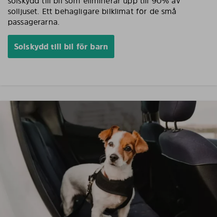
solskydd till bil som eliminerar upp till 90% av
solljuset. Ett behagligare bilklimat för de små
passagerarna.
Solskydd till bil för barn