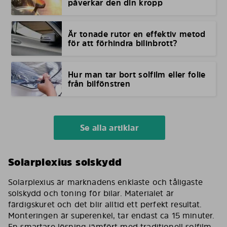
påverkar den din kropp
Är tonade rutor en effektiv metod
för att förhindra bilinbrott?
Hur man tar bort solfilm eller folie
från bilfönstren
Se alla artiklar
Solarplexius solskydd
Solarplexius är marknadens enklaste och tåligaste
solskydd och toning för bilar. Materialet är
färdigskuret och det blir alltid ett perfekt resultat.
Monteringen är superenkel, tar endast ca 15 minuter.
En smartare lösning jämfört med traditionell solfilm.