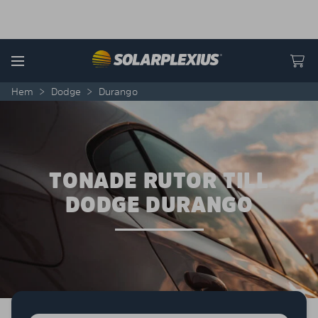
Skip to content
Menu
Hem
>
Dodge
>
Durango
TONADE RUTOR TILL
DODGE DURANGO