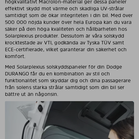
högkvalitativt Macrolon-material ger dessa paneler
effektivt skydd mot värme och skadliga UV-strålar
samtidigt som de ökar integriteten i din bil. Med över
500 000 nöjda kunder över hela Europa kan du vara
säker på den höga kvaliteten och hållbarheten hos
Solarplexius produkter. Dessutom är våra solskydd
krocktestade av VTI, godkända av Tyska TÜV samt
ECE-certifierade, vilket garanterar din säkerhet och
komfort.
Med Solarplexius solskyddspaneler för din Dodge
DURANGO får du en kombination av stil och
funktionalitet som skyddar dig och dina passagerare
från solens starka strålar samtidigt som din bil ser
bättre ut än någonsin.