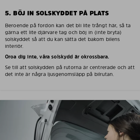
5. BÖJ IN SOLSKYDDET PÅ PLATS
Beroende på fordon kan det bli lite trångt här, så ta
gärna ett lite djärvare tag och böj in (inte bryta)
solskyddet så att du kan sätta det bakom bilens
interiör.
Oroa dig inte, våra solskydd är okrossbara.
Se till att solskydden på rutorna är centrerade och att
det inte är några ljusgenomsläpp på bilrutan.