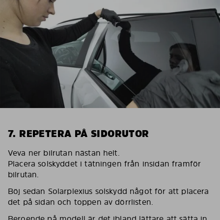
7. REPETERA PÅ SIDORUTOR
Veva ner bilrutan nästan helt.
Placera solskyddet i tätningen från insidan framför
bilrutan.
Böj sedan Solarplexius solskydd något för att placera
det på sidan och toppen av dörrlisten.
Beroende på modell är det ibland lättare att sätta in