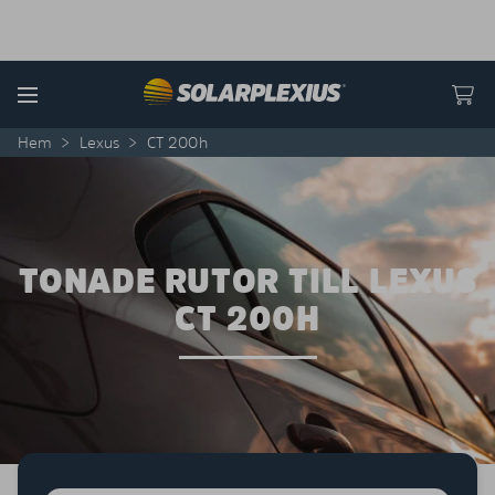
Skip to content
Menu
Hem
>
Lexus
>
CT 200h
TONADE RUTOR TILL LEXUS
CT 200H