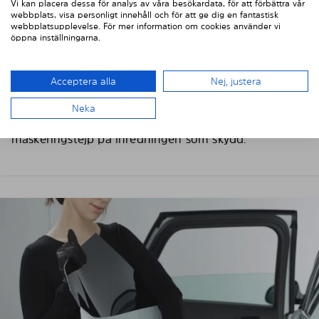
Vi kan placera dessa för analys av våra besökardata, för att förbättra vår
Tvätta och torka omsorgsfullt av bilens rutor, använd
webbplats, visa personligt innehåll och för att ge dig en fantastisk
gärna fönsterputs och en fiberduk. Torka av
webbplatsupplevelse. För mer information om cookies använder vi
öppna inställningarna.
skyddsfilmen på Solarplexius solskydd med en lätt
fuktad trasa så att eventuellt damm försvinner.
Acceptera alla
Nej, justera
Viktig! Skydda bilens interiör
För att skydda bilens inredning mot eventuella
Neka
skador/repor vid montering ska du sätta en
maskeringstejp på inredningen som skydd.