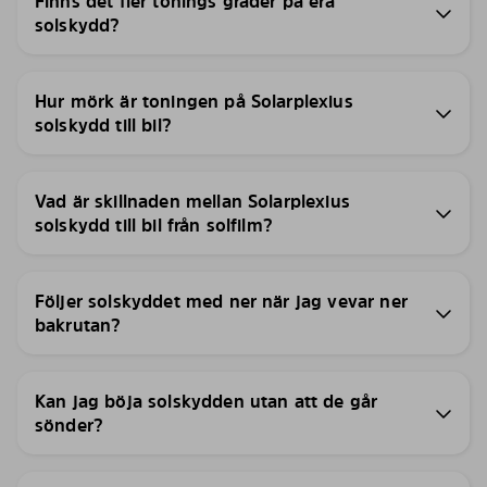
Finns det fler tonings grader på era
solskydd?
Hur mörk är toningen på Solarplexius
solskydd till bil?
Vad är skillnaden mellan Solarplexius
solskydd till bil från solfilm?
Följer solskyddet med ner när jag vevar ner
bakrutan?
Kan jag böja solskydden utan att de går
sönder?