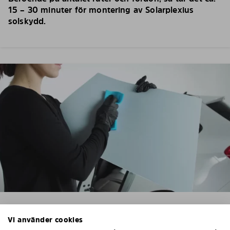
15 – 30 minuter för montering av Solarplexius
solskydd.
2. TVÄTTA OCH TORKA BILRUTORNA
Vi använder cookies