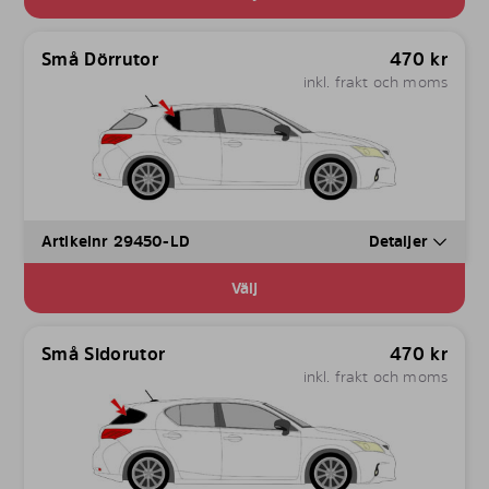
Små Dörrutor
470
kr
inkl. frakt och moms
Artikelnr 29450-LD
Detaljer
Välj
Små Sidorutor
470
kr
inkl. frakt och moms