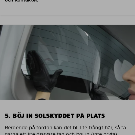
5. BÖJ IN SOLSKYDDET PÅ PLATS
Beroende på fordon kan det bli lite trångt här, så ta
gärna ett lite djärvare tag och böj in (inte bryta)