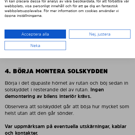
Vi kan placera dessa för analys av våra besökardata, för att förbättra vår
webbplats, visa personligt innehåll och för att ge dig en fantastisk
webbplatsupplevelse. För mer information om cookies använder vi
öppna inställningarna.
Acceptera alla
Nej, justera
Neka
4. BÖRJA MONTERA SOLSKYDDEN
Börja i det djupaste hörnet av rutan och böj sedan in
solskyddet i resterande del av rutan.
Ingen
demontering av bilens interiör krävs.
Observera att solskyddet går att böja hur mycket som
helst utan att den går sönder.
Var uppmärksam på eventuella utskärningar, kablar
och kontakter.