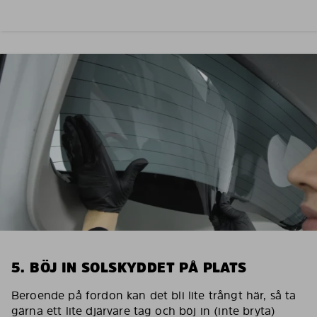
5. BÖJ IN SOLSKYDDET PÅ PLATS
Beroende på fordon kan det bli lite trångt här, så ta
gärna ett lite djärvare tag och böj in (inte bryta)