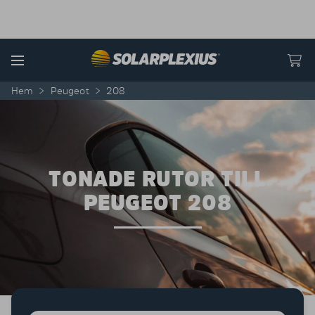
Skip to content
Menu
Hem
>
Peugeot
>
208
TONADE RUTOR TILL
PEUGEOT 208