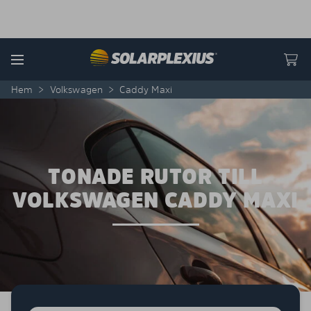
Skip to content
Menu
Hem
>
Volkswagen
>
Caddy Maxi
TONADE RUTOR TILL
VOLKSWAGEN CADDY MAXI