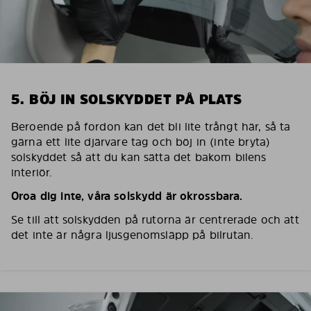
5. BÖJ IN SOLSKYDDET PÅ PLATS
Beroende på fordon kan det bli lite trångt här, så ta
gärna ett lite djärvare tag och böj in (inte bryta)
solskyddet så att du kan sätta det bakom bilens
interiör.
Oroa dig inte, våra solskydd är okrossbara.
Se till att solskydden på rutorna är centrerade och att
det inte är några ljusgenomsläpp på bilrutan.