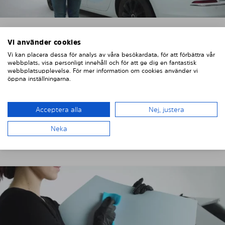
1. INNAN MONTERING
Vi använder cookies
Vi kan placera dessa för analys av våra besökardata, för att förbättra vår
Innan du monterar solskydden på din bil så kan du
webbplats, visa personligt innehåll och för att ge dig en fantastisk
webbplatsupplevelse. För mer information om cookies använder vi
kontrollera att de medföljande solskydden passar din
öppna inställningarna.
modell.
Beroende på antalet ruter och fordon, så tar det ca.
Acceptera alla
Nej, justera
15 – 30 minuter för montering av Solarplexius
solskydd.
Neka