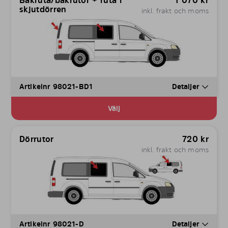
Bakruta/bakrutor + ruta i
1 070
kr
skjutdörren
inkl. frakt och moms
Artikelnr 98021-BD1
Detaljer
Välj
Dörrutor
720
kr
inkl. frakt och moms
Artikelnr 98021-D
Detaljer