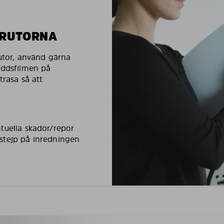
LRUTORNA
rutor, använd gärna
yddsfilmen på
trasa så att
tuella skador/repor
stejp på inredningen