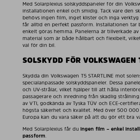
Med Solarplexius solskyddspaneler för din Volks
installationen enkel och smidig. Tack vare den 
behövs ingen film, inget klister och inga verktyg
får alltid en perfekt passform. Installationen ta
enkelt göras hemma. Panelerna är tillverkade av
material som är både hållbart och flexibelt, vilket
val för din bil.
SOLSKYDD FÖR VOLKSWAGEN T
Skydda din Volkswagen T5 STARTLINE mot solens
specialanpassade solskyddspaneler. Dessa panele
och UV-strålar, vilket hjälper till att hålla inter
passagerare och inredning från skadlig strålning
av VTI, godkända av Tyska TÜV och ECE-certifiera
högsta säkerhet och kvalitet. Med över 500 000
Europa kan du vara säker på att du gör ett bra val
Med Solarplexius får du
ingen film – enkel install
passform
.