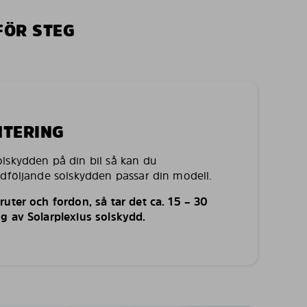
FÖR STEG
NTERING
lskydden på din bil så kan du
edföljande solskydden passar din modell.
uter och fordon, så tar det ca. 15 – 30
g av Solarplexius solskydd.