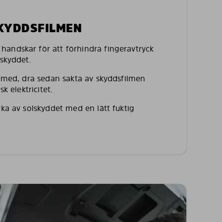
SKYDDSFILMEN
andskar för att förhindra fingeravtryck
lskyddet.
a med, dra sedan sakta av skyddsfilmen
sk elektricitet.
rka av solskyddet med en lätt fuktig