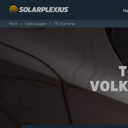
Skip to content
H
Hem
>
Volkswagen
>
T5 Startline
T
VOLK