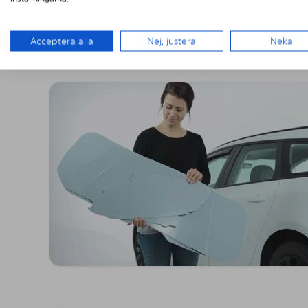
MONTERING A
Acceptera alla
Nej, justera
Neka