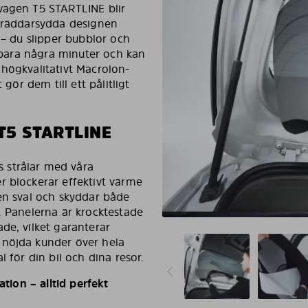
wagen T5 STARTLINE blir
skräddarsydda designen
 – du slipper bubblor och
r bara några minuter och kan
 högkvalitativt Macrolon-
 gör dem till ett pålitligt
5 STARTLINE
 strålar med våra
r blockerar effektivt värme
iören sval och skyddar både
. Panelerna är krocktestade
de, vilket garanterar
 nöjda kunder över hela
 för din bil och dina resor.
ation – alltid perfekt