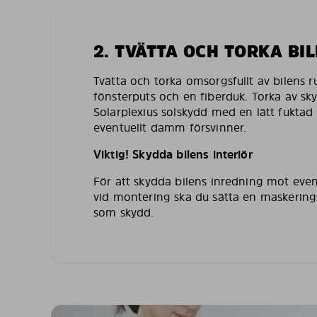
2. TVÄTTA OCH TORKA BI
Tvätta och torka omsorgsfullt av bilens 
fönsterputs och en fiberduk. Torka av sk
Solarplexius solskydd med en lätt fuktad 
eventuellt damm försvinner.
Viktig! Skydda bilens interiör
För att skydda bilens inredning mot even
vid montering ska du sätta en maskering
som skydd.