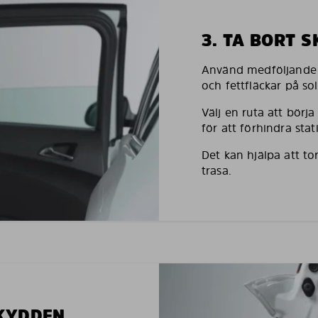
3. TA BORT 
Använd medföljande h
och fettfläckar på so
Välj en ruta att börj
för att förhindra stati
Det kan hjälpa att to
trasa.
SKYDDEN