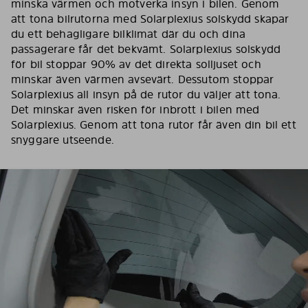
minska värmen och motverka insyn i bilen. Genom
att tona bilrutorna med Solarplexius solskydd skapar
du ett behagligare bilklimat där du och dina
passagerare får det bekvämt. Solarplexius solskydd
för bil stoppar 90% av det direkta solljuset och
minskar även värmen avsevärt. Dessutom stoppar
Solarplexius all insyn på de rutor du väljer att tona.
Det minskar även risken för inbrott i bilen med
Solarplexius. Genom att tona rutor får även din bil ett
snyggare utseende.