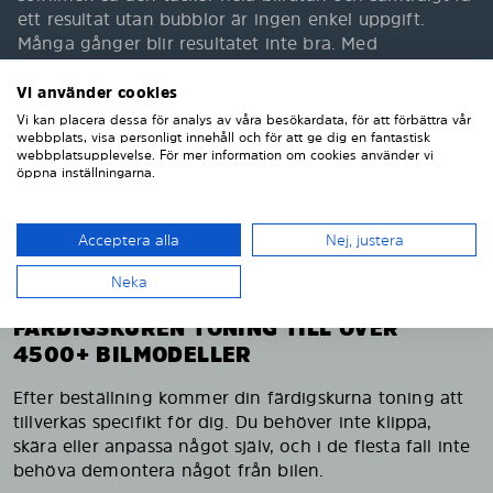
ett resultat utan bubblor är ingen enkel uppgift.
Många gånger blir resultatet inte bra. Med
Solarplexius toning till bilen slipper du allt detta.
Insynsskydd bil levereras färdigskurna efter varje unik
Vi använder cookies
bilmodell. En annan fördel med Solarplexius toning
Vi kan placera dessa för analys av våra besökardata, för att förbättra vår
är att du inte kan få synliga repor utifrån, om du
webbplats, visa personligt innehåll och för att ge dig en fantastisk
webbplatsupplevelse. För mer information om cookies använder vi
råkar repa din ruta på insidan. Materialet är
öppna inställningarna.
genomtonat och okrossbart.
Acceptera alla
Nej, justera
Neka
FÄRDIGSKUREN TONING TILL ÖVER
4500+ BILMODELLER
Efter beställning kommer din färdigskurna toning att
tillverkas specifikt för dig. Du behöver inte klippa,
skära eller anpassa något själv, och i de flesta fall inte
behöva demontera något från bilen.