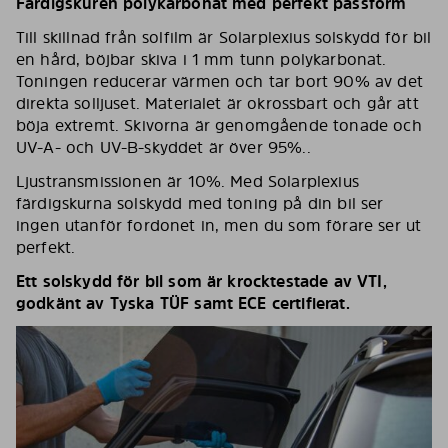
Färdigskuren polykarbonat med perfekt passform
Till skillnad från solfilm är Solarplexius solskydd för bil
en hård, böjbar skiva i 1 mm tunn polykarbonat.
Toningen reducerar värmen och tar bort 90% av det
direkta solljuset. Materialet är okrossbart och går att
böja extremt. Skivorna är genomgående tonade och
UV-A- och UV-B-skyddet är över 95%..
Ljustransmissionen är 10%. Med Solarplexius
färdigskurna solskydd med toning på din bil ser
ingen utanför fordonet in, men du som förare ser ut
perfekt.
Ett solskydd för bil som är krocktestade av VTI,
godkänt av Tyska TÜF samt ECE certifierat.