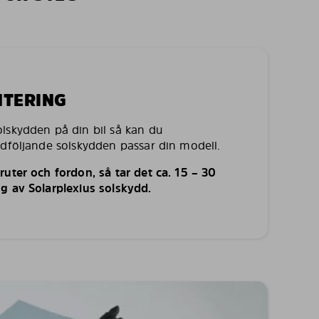
NTERING
lskydden på din bil så kan du
edföljande solskydden passar din modell.
uter och fordon, så tar det ca. 15 – 30
g av Solarplexius solskydd.