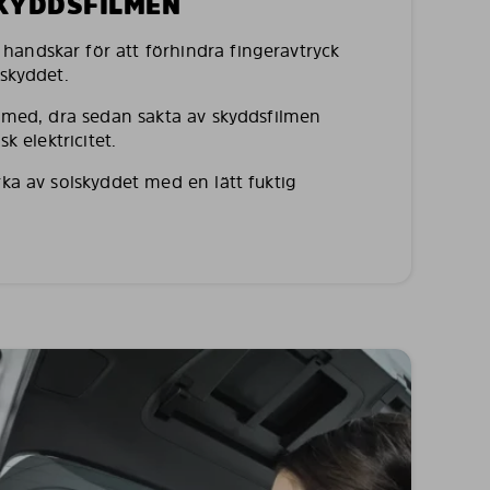
SKYDDSFILMEN
andskar för att förhindra fingeravtryck
lskyddet.
a med, dra sedan sakta av skyddsfilmen
sk elektricitet.
rka av solskyddet med en lätt fuktig