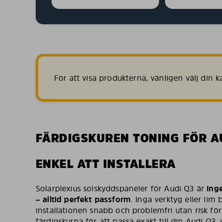
För att visa produkterna, vänligen välj din
FÄRDIGSKUREN TONING FÖR A
ENKEL ATT INSTALLERA
Solarplexius solskyddspaneler för Audi Q3 är
inge
– alltid perfekt passform
. Inga verktyg eller lim 
installationen snabb och problemfri utan risk fö
färdigskurna för att passa exakt till din Audi Q3,