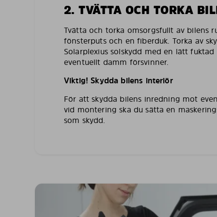
2. TVÄTTA OCH TORKA BI
Tvätta och torka omsorgsfullt av bilens 
fönsterputs och en fiberduk. Torka av sk
Solarplexius solskydd med en lätt fuktad 
eventuellt damm försvinner.
Viktig! Skydda bilens interiör
För att skydda bilens inredning mot even
vid montering ska du sätta en maskering
som skydd.