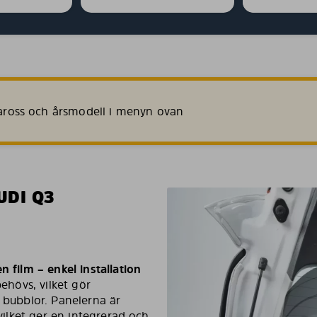
 kaross och årsmodell i menyn ovan
UDI Q3
n film – enkel installation
behövs, vilket gör
r bubblor. Panelerna är
 vilket ger en integrerad och