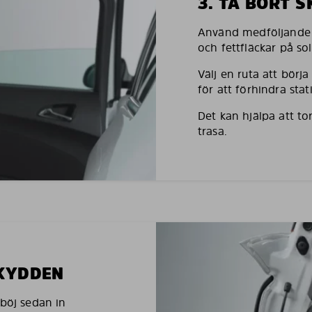
3. TA BORT 
Använd medföljande h
och fettfläckar på so
Välj en ruta att börj
för att förhindra stati
Det kan hjälpa att to
trasa.
SKYDDEN
 böj sedan in