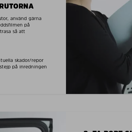
LRUTORNA
rutor, använd gärna
yddsfilmen på
trasa så att
tuella skador/repor
stejp på inredningen