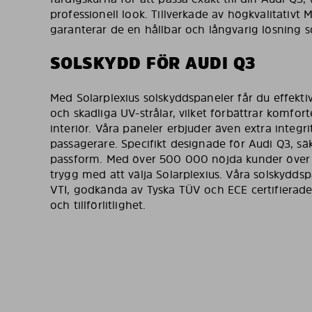
professionell look. Tillverkade av högkvalitativt 
garanterar de en hållbar och långvarig lösning 
SOLSKYDD FÖR AUDI Q3
Med Solarplexius solskyddspaneler får du effekt
och skadliga UV-strålar, vilket förbättrar komfor
interiör. Våra paneler erbjuder även extra integri
passagerare. Specifikt designade för Audi Q3, säk
passform. Med över 500 000 nöjda kunder över 
trygg med att välja Solarplexius. Våra solskydds
VTI, godkända av Tyska TÜV och ECE certifierade, 
och tillförlitlighet.