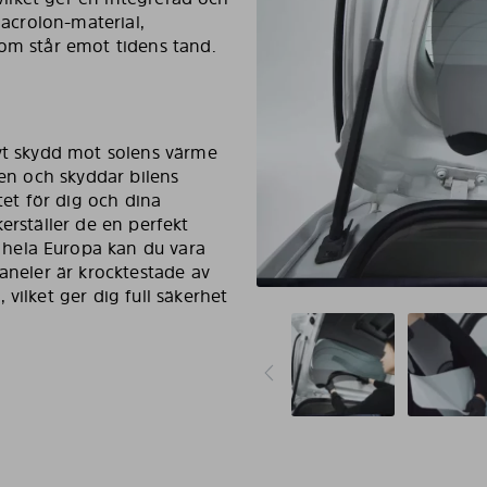
Macrolon-material,
som står emot tidens tand.
ivt skydd mot solens värme
ten och skyddar bilens
tet för dig och dina
erställer de en perfekt
hela Europa kan du vara
paneler är krocktestade av
vilket ger dig full säkerhet