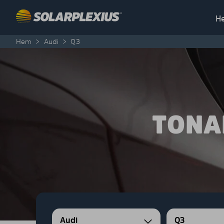
Skip to content
H
Hem
>
Audi
>
Q3
TONA
Audi
Q3