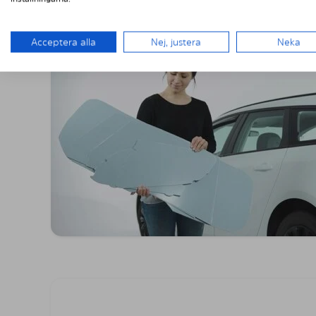
Acceptera alla
Nej, justera
Neka