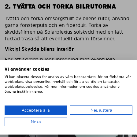
2. TVÄTTA OCH TORKA BILRUTORNA
Tvätta och torka omsorgsfullt av bilens rutor, använd
gärna fönsterputs och en fiberduk. Torka av
skyddsfilmen på Solarplexius solskydd med en lätt
fuktad trasa så att eventuellt damm försvinner.
Viktig! Skydda bilens interiör
För att skydda bilens inredning mot eventuella
skador/repor vid montering ska du sätta en
Vi använder cookies
maskeringstejp på inredningen som skydd.
Vi kan placera dessa för analys av våra besökardata, för att förbättra vår
webbplats, visa personligt innehåll och för att ge dig en fantastisk
webbplatsupplevelse. För mer information om cookies använder vi
öppna inställningarna.
Acceptera alla
Nej, justera
Neka