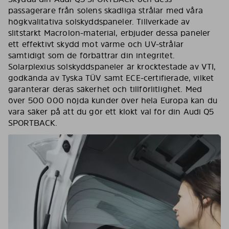
passagerare från solens skadliga strålar med våra
högkvalitativa solskyddspaneler. Tillverkade av
slitstarkt Macrolon-material, erbjuder dessa paneler
ett effektivt skydd mot värme och UV-strålar
samtidigt som de förbättrar din integritet.
Solarplexius solskyddspaneler är krocktestade av VTI,
godkända av Tyska TÜV samt ECE-certifierade, vilket
garanterar deras säkerhet och tillförlitlighet. Med
över 500 000 nöjda kunder över hela Europa kan du
vara säker på att du gör ett klokt val för din Audi Q5
SPORTBACK.