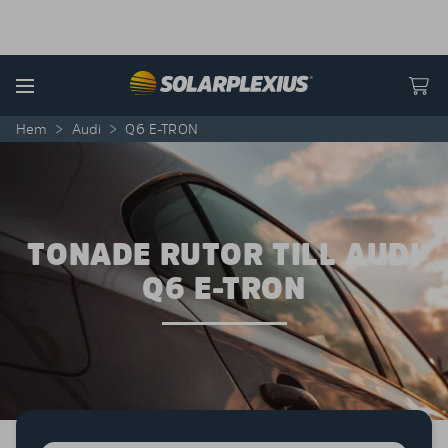
Skip to content
Menu
Hem
>
Audi
>
Q6 E-TRON
TONADE RUTOR TILL AUDI
Q6 E-TRON