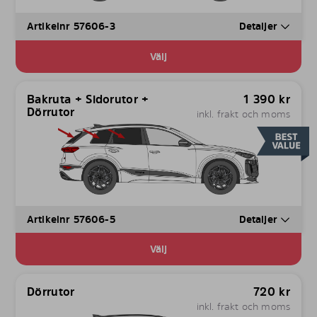
Artikelnr 57606-3
Detaljer
Välj
Bakruta + Sidorutor +
1 390
kr
Dörrutor
inkl. frakt och moms
Artikelnr 57606-5
Detaljer
Välj
Dörrutor
720
kr
inkl. frakt och moms