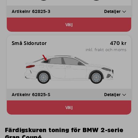
Artikelnr 62825-3
Detaljer
Välj
Små Sidorutor
470
kr
inkl. frakt och moms
Artikelnr 62825-S
Detaljer
Välj
Färdigskuren toning för BMW 2-serie
Gran Coupé