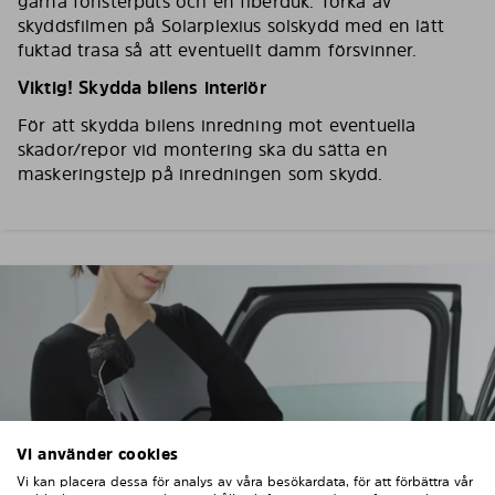
gärna fönsterputs och en fiberduk. Torka av
skyddsfilmen på Solarplexius solskydd med en lätt
fuktad trasa så att eventuellt damm försvinner.
Viktig! Skydda bilens interiör
För att skydda bilens inredning mot eventuella
skador/repor vid montering ska du sätta en
maskeringstejp på inredningen som skydd.
Vi använder cookies
Vi kan placera dessa för analys av våra besökardata, för att förbättra vår