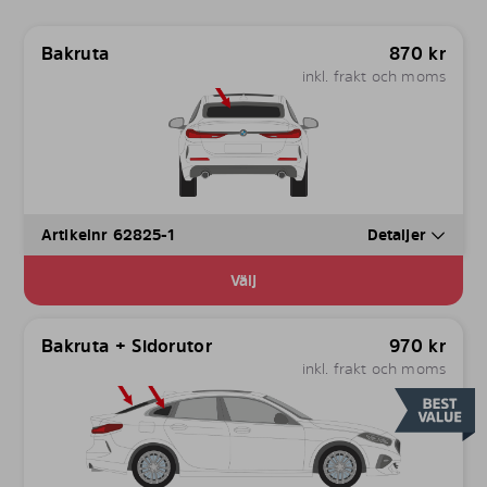
Bakruta
870
kr
inkl. frakt och moms
Artikelnr 62825-1
Detaljer
Välj
Bakruta + Sidorutor
970
kr
inkl. frakt och moms