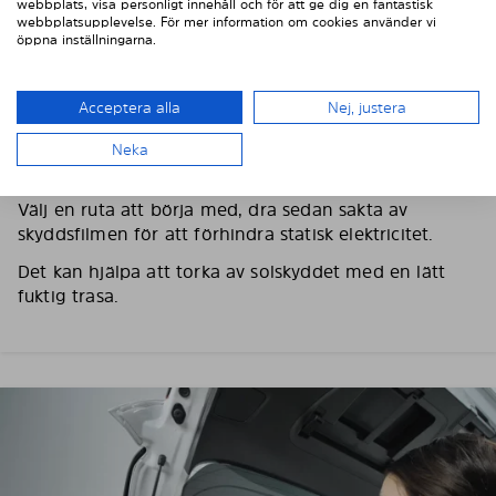
webbplats, visa personligt innehåll och för att ge dig en fantastisk
webbplatsupplevelse. För mer information om cookies använder vi
öppna inställningarna.
3. TA BORT SKYDDSFILMEN
Acceptera alla
Nej, justera
Använd medföljande handskar för att förhindra
Neka
fingeravtryck och fettfläckar på solskyddet.
Välj en ruta att börja med, dra sedan sakta av
skyddsfilmen för att förhindra statisk elektricitet.
Det kan hjälpa att torka av solskyddet med en lätt
fuktig trasa.