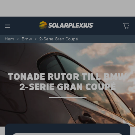
Skip to content
Menu
Hem
>
Bmw
>
2-Serie Gran Coupé
TONADE RUTOR TILL BMW
2-SERIE GRAN COUPÉ