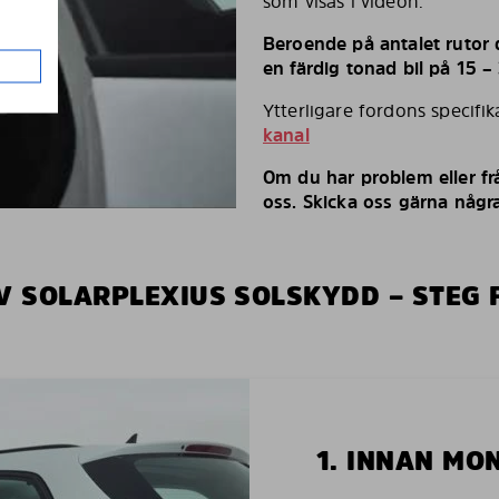
som visas i videon.
Beroende på antalet rutor d
en färdig tonad bil på 15 –
Ytterligare fordons specifi
kanal
Om du har problem eller fr
oss. Skicka oss gärna några
V SOLARPLEXIUS SOLSKYDD – STEG 
1. INNAN MO