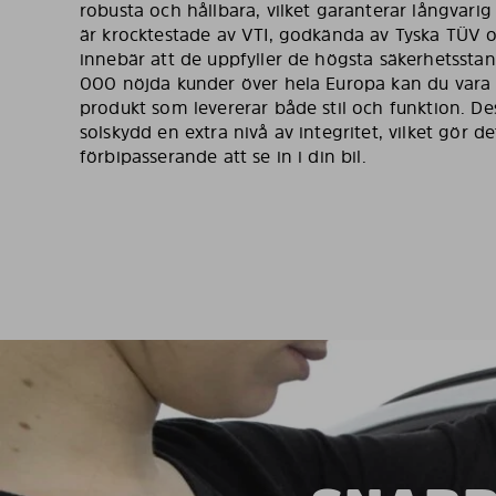
robusta och hållbara, vilket garanterar långvari
är krocktestade av VTI, godkända av Tyska TÜV oc
innebär att de uppfyller de högsta säkerhetsst
000 nöjda kunder över hela Europa kan du vara s
produkt som levererar både stil och funktion. D
solskydd en extra nivå av integritet, vilket gör de
förbipasserande att se in i din bil.