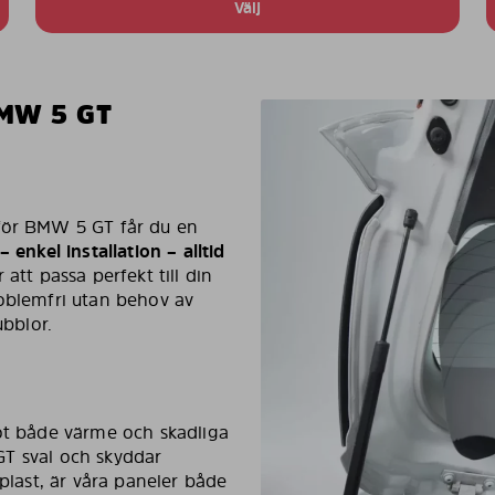
Välj
MW 5 GT
 för BMW 5 GT får du en
– enkel installation – alltid
 att passa perfekt till din
roblemfri utan behov av
ubblor.
mot både värme och skadliga
 GT sval och skyddar
-plast, är våra paneler både