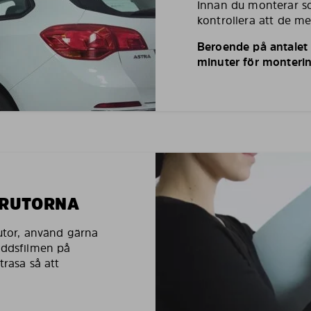
Innan du monterar so
kontrollera att de m
Beroende på antalet r
minuter för monterin
LRUTORNA
rutor, använd gärna
yddsfilmen på
trasa så att