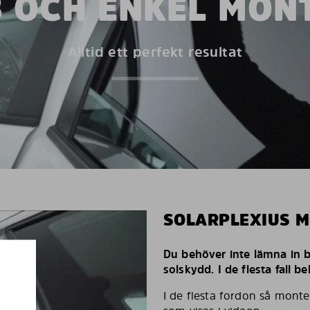
 OCH ENKEL MON
Alltid ett perfekt resultat
SOLARPLEXIUS 
Du behöver inte lämna in bi
solskydd. I de flesta fall 
I de flesta fordon så monte