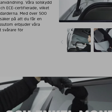
g användning. Våra solskydd
h ECE-certifierade, vilket
andarderna. Med över 500
äker på att du får en
essutom erbjuder våra
t svårare för