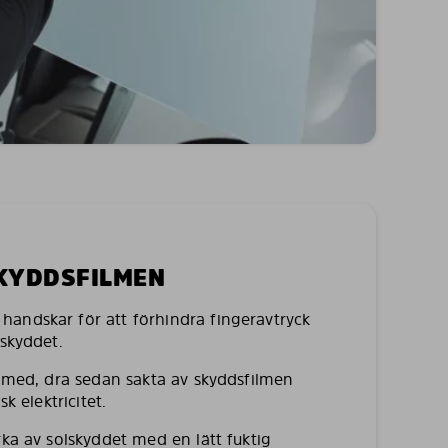
SKYDDSFILMEN
andskar för att förhindra fingeravtryck
lskyddet.
a med, dra sedan sakta av skyddsfilmen
sk elektricitet.
rka av solskyddet med en lätt fuktig