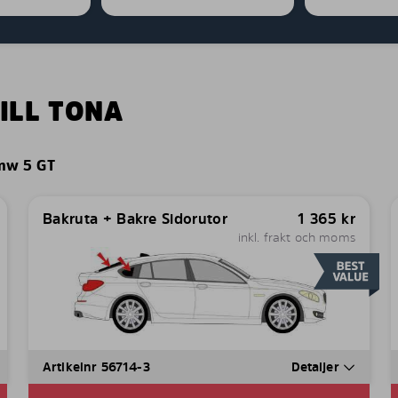
ILL TONA
mw 5 GT
Bakruta + Bakre Sidorutor
1 365
kr
inkl. frakt och moms
Artikelnr 56714-3
Detaljer