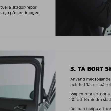
tuella skador/repor
stejp på inredningen
3. TA BORT 
Använd medföljande h
och fettfläckar på so
Välj en ruta att börj
för att förhindra stati
Det kan hjälpa att to