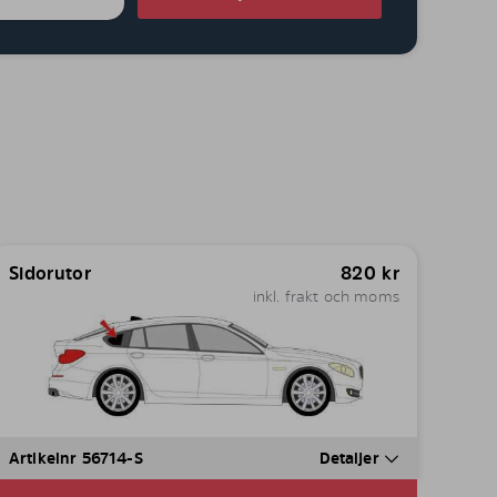
Sidorutor
820
kr
inkl. frakt och moms
Artikelnr 56714-S
Detaljer