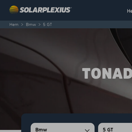
Skip to content
H
Hem
>
Bmw
>
5 GT
TONAD
Bmw
5 GT