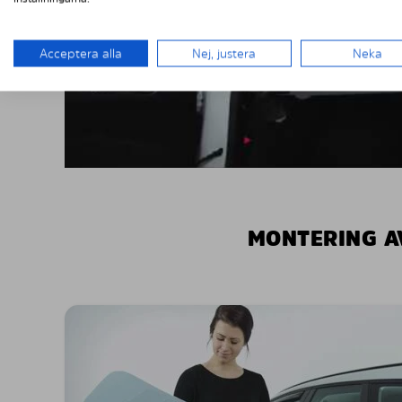
Acceptera alla
Nej, justera
Neka
MONTERING A