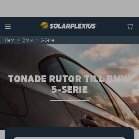
Skip to content
Menu
Hem
>
Bmw
>
5-Serie
TONADE RUTOR TILL BMW
5-SERIE