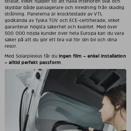
strålar, vilket hjälper till att hålla interiören sval och
skyddar både passagerare och inredning från skadlig
strålning. Panelerna är krocktestade av VTI,
godkända av Tyska TÜV och ECE-certifierade, vilket
garanterar högsta säkerhet och kvalitet. Med över
500 000 nöjda kunder över hela Europa kan du vara
säker på att du gör ett bra val för din bil och dina
resor.
Med Solarplexius får du
ingen film – enkel installation
– alltid perfekt passform
.