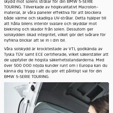
skydd mot solens strålar för din BMW 5-SERIE
TOURING. Tillverkade av högkvalitativt Macrolon-
material, är våra paneler effektiva för att blockera
både värme och skadliga UV-strålar. Detta hjälper till
att hålla bilens interiör svalare och skyddar mot
blekning och skador från solen. Dessutom ger
solskydden ökad integritet, vilket gör det svårare för
nyfikna blickar att se in i din bil.
Våra solskydd är krocktestade av VTI, godkända av
Tyska TÜV samt ECE certifierade, vilket säkerställer att
de uppfyller de högsta säkerhetsstandarderna. Med
över 500 000 nöjda kunder runt om i Europa kan du
känna dig trygg i att du gör ett pålitligt val för din
BMW 5-SERIE TOURING.