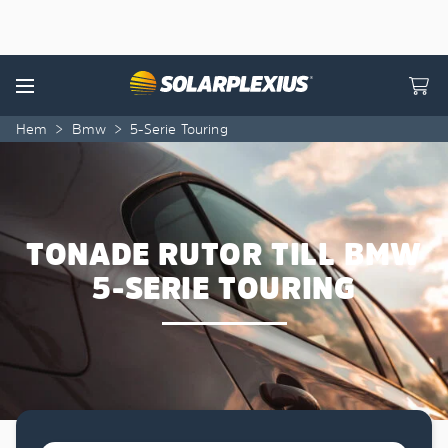
Skip to content
Menu
Hem
>
Bmw
>
5-Serie Touring
TONADE RUTOR TILL BMW
5-SERIE TOURING