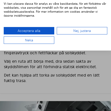
Vi kan placera dessa för analys av våra besökardata, för att förbättra vår
webbplats, visa personligt innehåll och för att ge dig en fantastisk
webbplatsupplevelse. För mer information om cookies använder vi
öppna inställningarna.
Acceptera alla
Nej, justera
3. TA BORT SKYDDSFILMEN
Neka
Använd medföljande handskar för att förhindra
fingeravtryck och fettfläckar på solskyddet.
Välj en ruta att börja med, dra sedan sakta av
skyddsfilmen för att förhindra statisk elektricitet.
Det kan hjälpa att torka av solskyddet med en lätt
fuktig trasa.