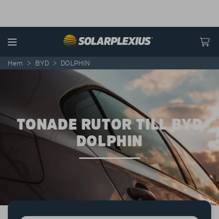
Skip to content
Menu
Hem
>
BYD
>
DOLPHIN
TONADE RUTOR TILL BYD
DOLPHIN