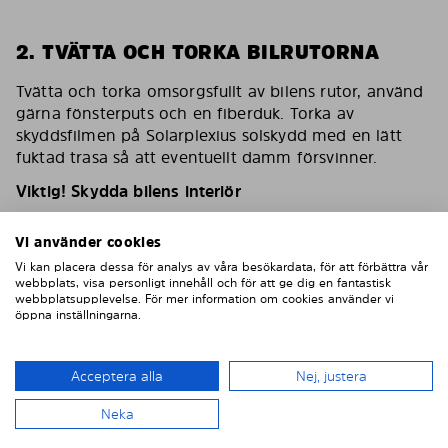
2. TVÄTTA OCH TORKA BILRUTORNA
Tvätta och torka omsorgsfullt av bilens rutor, använd
gärna fönsterputs och en fiberduk. Torka av
skyddsfilmen på Solarplexius solskydd med en lätt
fuktad trasa så att eventuellt damm försvinner.
Viktig! Skydda bilens interiör
För att skydda bilens inredning mot eventuella
Vi använder cookies
skador/repor vid montering ska du sätta en
maskeringstejp på inredningen som skydd.
Vi kan placera dessa för analys av våra besökardata, för att förbättra vår
webbplats, visa personligt innehåll och för att ge dig en fantastisk
webbplatsupplevelse. För mer information om cookies använder vi
öppna inställningarna.
Acceptera alla
Nej, justera
Neka