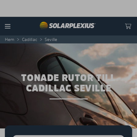
Skip to content
Menu
Hem
>
Cadillac
>
Seville
TONADE RUTOR TILL
CADILLAC SEVILLE