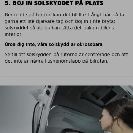
5. BÖJ IN SOLSKYDDET PÅ PLATS
Beroende på fordon kan det bli lite trångt här, så ta
gärna ett lite djärvare tag och böj in (inte bryta)
solskyddet så att du kan sätta det bakom bilens
interiör.
Oroa dig inte, våra solskydd är okrossbara.
Se till att solskydden på rutorna är centrerade och att
det inte är några ljusgenomsläpp på bilrutan.