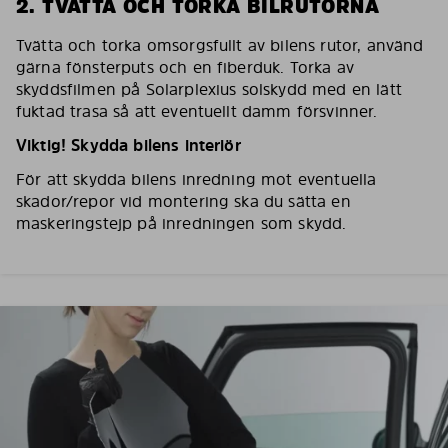
2. TVÄTTA OCH TORKA BILRUTORNA
Tvätta och torka omsorgsfullt av bilens rutor, använd
gärna fönsterputs och en fiberduk. Torka av
skyddsfilmen på Solarplexius solskydd med en lätt
fuktad trasa så att eventuellt damm försvinner.
Viktig! Skydda bilens interiör
För att skydda bilens inredning mot eventuella
skador/repor vid montering ska du sätta en
maskeringstejp på inredningen som skydd.