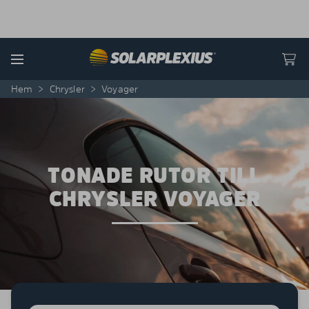
Skip to content
Menu
Hem
>
Chrysler
>
Voyager
TONADE RUTOR TILL
CHRYSLER VOYAGER