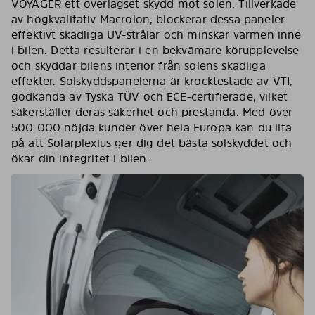
VOYAGER ett överlägset skydd mot solen. Tillverkade
av högkvalitativ Macrolon, blockerar dessa paneler
effektivt skadliga UV-strålar och minskar värmen inne
i bilen. Detta resulterar i en bekvämare körupplevelse
och skyddar bilens interiör från solens skadliga
effekter. Solskyddspanelerna är krocktestade av VTI,
godkända av Tyska TÜV och ECE-certifierade, vilket
säkerställer deras säkerhet och prestanda. Med över
500 000 nöjda kunder över hela Europa kan du lita
på att Solarplexius ger dig det bästa solskyddet och
ökar din integritet i bilen.