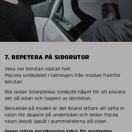
7. REPETERA PÅ SIDORUTOR
Veva ner bilrutan nästan helt.
Placera solskyddet i tätningen från insidan framför
bilrutan.
Böj sedan Solarplexius solskydd något för att placera
det på sidan och toppen av dörrlisten.
Beroende på modell är det ibland lättare att sätta in
rutan lite djupare på undersidan och sedan trycka
rutan (böjd) uppåt i gummislisterna på sidan.
Ingen större ansträngning krävs för montering.