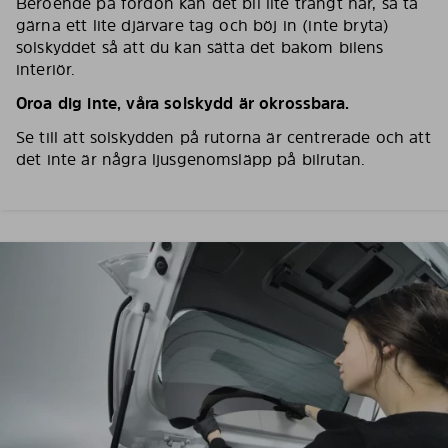
Beroende på fordon kan det bli lite trångt här, så ta
gärna ett lite djärvare tag och böj in (inte bryta)
solskyddet så att du kan sätta det bakom bilens
interiör.
Oroa dig inte, våra solskydd är okrossbara.
Se till att solskydden på rutorna är centrerade och att
det inte är några ljusgenomsläpp på bilrutan.