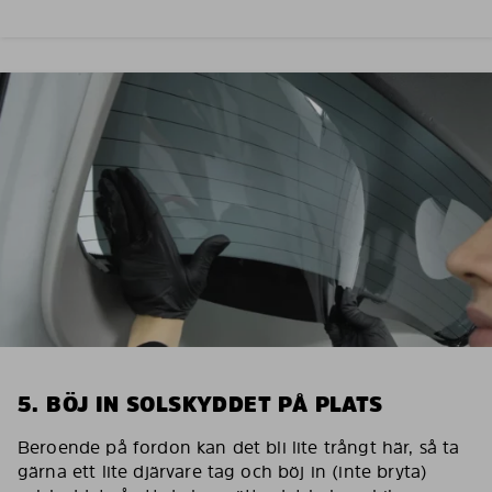
5. BÖJ IN SOLSKYDDET PÅ PLATS
Beroende på fordon kan det bli lite trångt här, så ta
gärna ett lite djärvare tag och böj in (inte bryta)