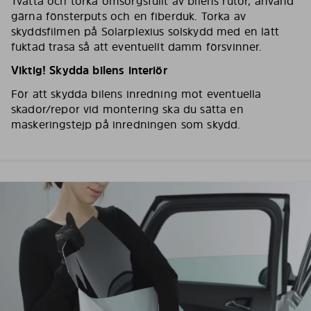
Tvätta och torka omsorgsfullt av bilens rutor, använd
gärna fönsterputs och en fiberduk. Torka av
skyddsfilmen på Solarplexius solskydd med en lätt
fuktad trasa så att eventuellt damm försvinner.
Viktig! Skydda bilens interiör
För att skydda bilens inredning mot eventuella
skador/repor vid montering ska du sätta en
maskeringstejp på inredningen som skydd.