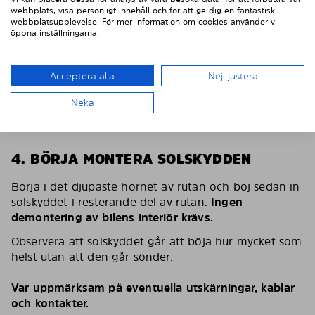
webbplats, visa personligt innehåll och för att ge dig en fantastisk
webbplatsupplevelse. För mer information om cookies använder vi
öppna inställningarna.
Acceptera alla
Nej, justera
Neka
4. BÖRJA MONTERA SOLSKYDDEN
Börja i det djupaste hörnet av rutan och böj sedan in
solskyddet i resterande del av rutan.
Ingen
demontering av bilens interiör krävs.
Observera att solskyddet går att böja hur mycket som
helst utan att den går sönder.
Var uppmärksam på eventuella utskärningar, kablar
och kontakter.