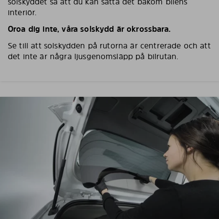
solskyddet så att du kan sätta det bakom bilens
interiör.
Oroa dig inte, våra solskydd är okrossbara.
Se till att solskydden på rutorna är centrerade och att
det inte är några ljusgenomsläpp på bilrutan.