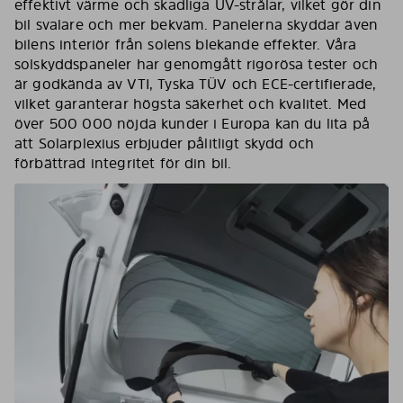
effektivt värme och skadliga UV-strålar, vilket gör din
bil svalare och mer bekväm. Panelerna skyddar även
bilens interiör från solens blekande effekter. Våra
solskyddspaneler har genomgått rigorösa tester och
är godkända av VTI, Tyska TÜV och ECE-certifierade,
vilket garanterar högsta säkerhet och kvalitet. Med
över 500 000 nöjda kunder i Europa kan du lita på
att Solarplexius erbjuder pålitligt skydd och
förbättrad integritet för din bil.