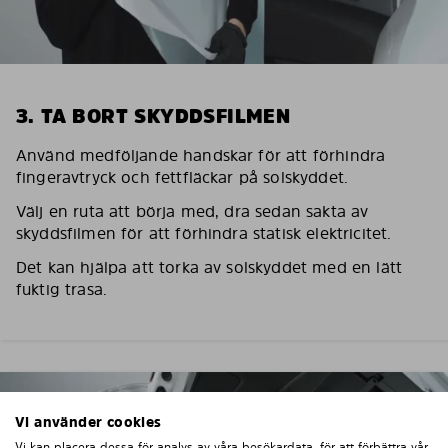
3. TA BORT SKYDDSFILMEN
Använd medföljande handskar för att förhindra
fingeravtryck och fettfläckar på solskyddet.
Välj en ruta att börja med, dra sedan sakta av
skyddsfilmen för att förhindra statisk elektricitet.
Det kan hjälpa att torka av solskyddet med en lätt
fuktig trasa.
Vi använder cookies
Vi kan placera dessa för analys av våra besökardata, för att förbättra vår