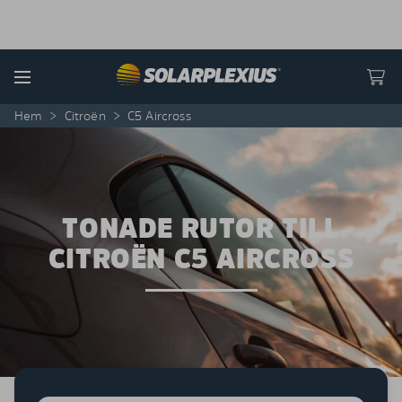
Skip to content
Menu
Hem
>
Citroën
>
C5 Aircross
TONADE RUTOR TILL
CITROËN C5 AIRCROSS