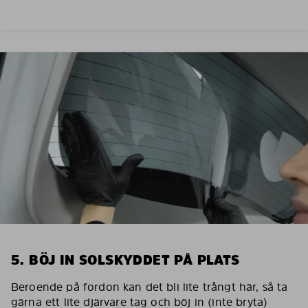
5. BÖJ IN SOLSKYDDET PÅ PLATS
Beroende på fordon kan det bli lite trångt här, så ta
gärna ett lite djärvare tag och böj in (inte bryta)