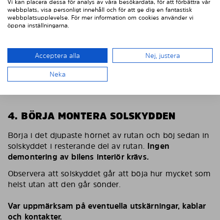
Vi kan placera dessa för analys av våra besökardata, för att förbättra vår
webbplats, visa personligt innehåll och för att ge dig en fantastisk
webbplatsupplevelse. För mer information om cookies använder vi
öppna inställningarna.
Acceptera alla
Nej, justera
Neka
4. BÖRJA MONTERA SOLSKYDDEN
Börja i det djupaste hörnet av rutan och böj sedan in
solskyddet i resterande del av rutan.
Ingen
demontering av bilens interiör krävs.
Observera att solskyddet går att böja hur mycket som
helst utan att den går sönder.
Var uppmärksam på eventuella utskärningar, kablar
och kontakter.