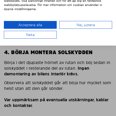
webbplats, visa personligt innehåll och för att ge dig en fantastisk
webbplatsupplevelse. För mer information om cookies använder vi
öppna inställningarna.
Acceptera alla
Nej, justera
Neka
4. BÖRJA MONTERA SOLSKYDDEN
Börja i det djupaste hörnet av rutan och böj sedan in
solskyddet i resterande del av rutan.
Ingen
demontering av bilens interiör krävs.
Observera att solskyddet går att böja hur mycket som
helst utan att den går sönder.
Var uppmärksam på eventuella utskärningar, kablar
och kontakter.