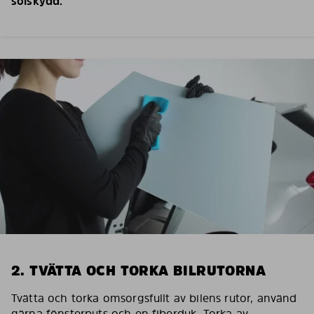
solskydd.
2. TVÄTTA OCH TORKA BILRUTORNA
Tvätta och torka omsorgsfullt av bilens rutor, använd
gärna fönsterputs och en fiberduk. Torka av