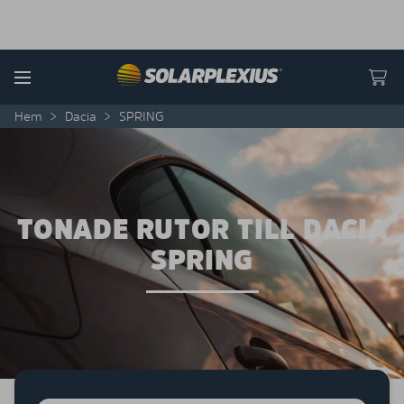
Skip to content
Menu
Hem
>
Dacia
>
SPRING
TONADE RUTOR TILL DACIA
SPRING