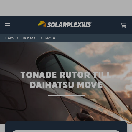
Skip to content
Menu
Hem
>
Daihatsu
>
Move
TONADE RUTOR TILL
DAIHATSU MOVE