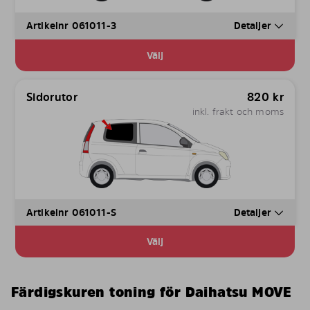
Artikelnr 061011-3
Detaljer
Välj
Sidorutor
820
kr
inkl. frakt och moms
Artikelnr 061011-S
Detaljer
Välj
Färdigskuren toning för Daihatsu MOVE