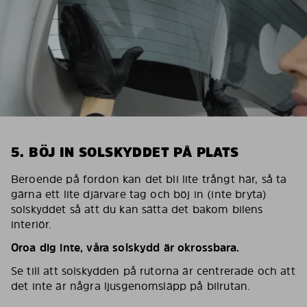
5. BÖJ IN SOLSKYDDET PÅ PLATS
Beroende på fordon kan det bli lite trångt här, så ta
gärna ett lite djärvare tag och böj in (inte bryta)
solskyddet så att du kan sätta det bakom bilens
interiör.
Oroa dig inte, våra solskydd är okrossbara.
Se till att solskydden på rutorna är centrerade och att
det inte är några ljusgenomsläpp på bilrutan.