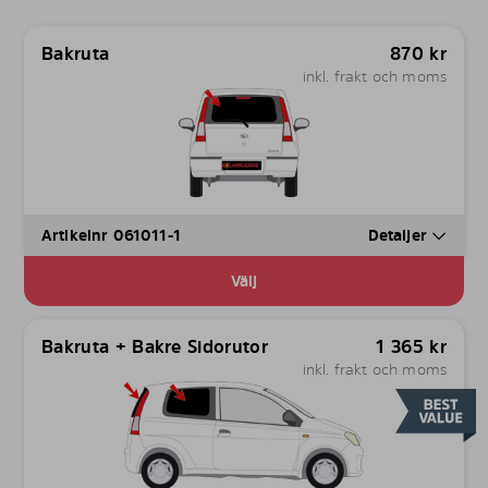
Bakruta
870
kr
inkl. frakt och moms
Artikelnr 061011-1
Detaljer
Välj
Bakruta + Bakre Sidorutor
1 365
kr
inkl. frakt och moms