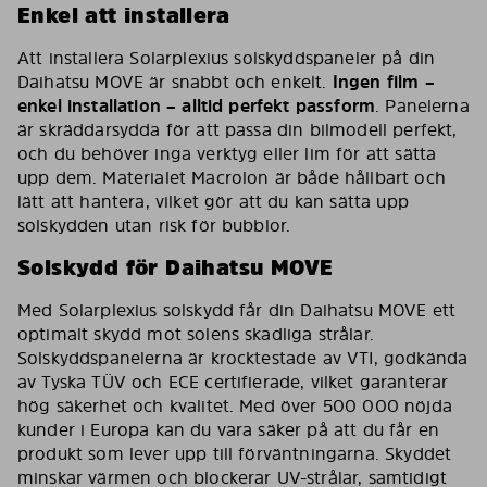
Enkel att installera
Att installera Solarplexius solskyddspaneler på din
Daihatsu MOVE är snabbt och enkelt.
Ingen film –
enkel installation – alltid perfekt passform
. Panelerna
är skräddarsydda för att passa din bilmodell perfekt,
och du behöver inga verktyg eller lim för att sätta
upp dem. Materialet Macrolon är både hållbart och
lätt att hantera, vilket gör att du kan sätta upp
solskydden utan risk för bubblor.
Solskydd för Daihatsu MOVE
Med Solarplexius solskydd får din Daihatsu MOVE ett
optimalt skydd mot solens skadliga strålar.
Solskyddspanelerna är krocktestade av VTI, godkända
av Tyska TÜV och ECE certifierade, vilket garanterar
hög säkerhet och kvalitet. Med över 500 000 nöjda
kunder i Europa kan du vara säker på att du får en
produkt som lever upp till förväntningarna. Skyddet
minskar värmen och blockerar UV-strålar, samtidigt