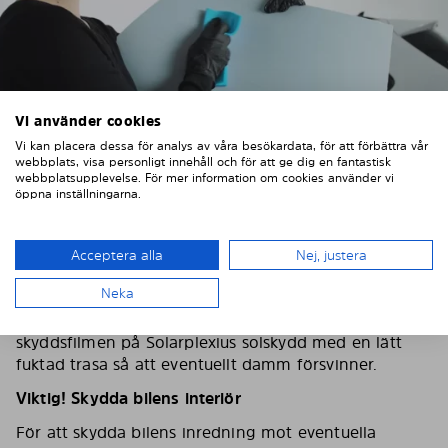
Vi använder cookies
Vi kan placera dessa för analys av våra besökardata, för att förbättra vår
webbplats, visa personligt innehåll och för att ge dig en fantastisk
webbplatsupplevelse. För mer information om cookies använder vi
öppna inställningarna.
2. TVÄTTA OCH TORKA BILRUTORNA
Acceptera alla
Nej, justera
Neka
Tvätta och torka omsorgsfullt av bilens rutor, använd
gärna fönsterputs och en fiberduk. Torka av
skyddsfilmen på Solarplexius solskydd med en lätt
fuktad trasa så att eventuellt damm försvinner.
Viktig! Skydda bilens interiör
För att skydda bilens inredning mot eventuella