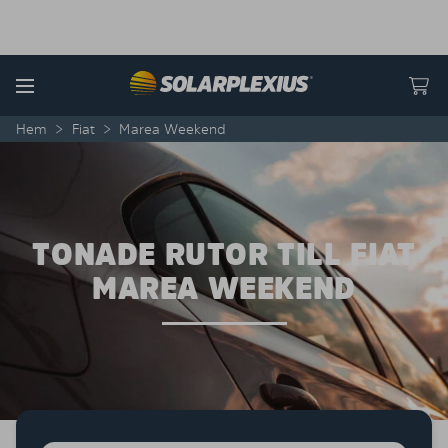
Skip to content
Menu
Hem
>
Fiat
>
Marea Weekend
TONADE RUTOR TILL FIAT
MAREA WEEKEND