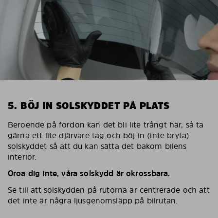
5. BÖJ IN SOLSKYDDET PÅ PLATS
Beroende på fordon kan det bli lite trångt här, så ta
gärna ett lite djärvare tag och böj in (inte bryta)
solskyddet så att du kan sätta det bakom bilens
interiör.
Oroa dig inte, våra solskydd är okrossbara.
Se till att solskydden på rutorna är centrerade och att
det inte är några ljusgenomsläpp på bilrutan.