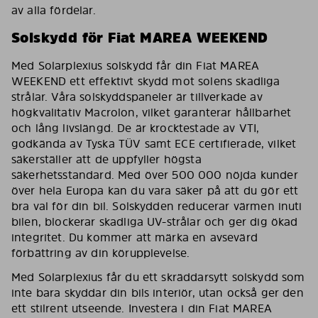
av alla fördelar.
Solskydd för Fiat MAREA WEEKEND
Med Solarplexius solskydd får din Fiat MAREA
WEEKEND ett effektivt skydd mot solens skadliga
strålar. Våra solskyddspaneler är tillverkade av
högkvalitativ Macrolon, vilket garanterar hållbarhet
och lång livslängd. De är krocktestade av VTI,
godkända av Tyska TÜV samt ECE certifierade, vilket
säkerställer att de uppfyller högsta
säkerhetsstandard. Med över 500 000 nöjda kunder
över hela Europa kan du vara säker på att du gör ett
bra val för din bil. Solskydden reducerar värmen inuti
bilen, blockerar skadliga UV-strålar och ger dig ökad
integritet. Du kommer att märka en avsevärd
förbättring av din körupplevelse.
Med Solarplexius får du ett skräddarsytt solskydd som
inte bara skyddar din bils interiör, utan också ger den
ett stilrent utseende. Investera i din Fiat MAREA