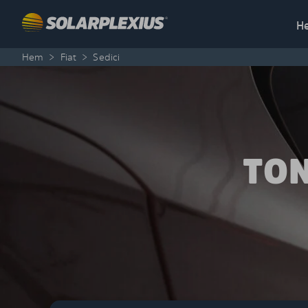
Skip to content
H
Hem
>
Fiat
>
Sedici
TON