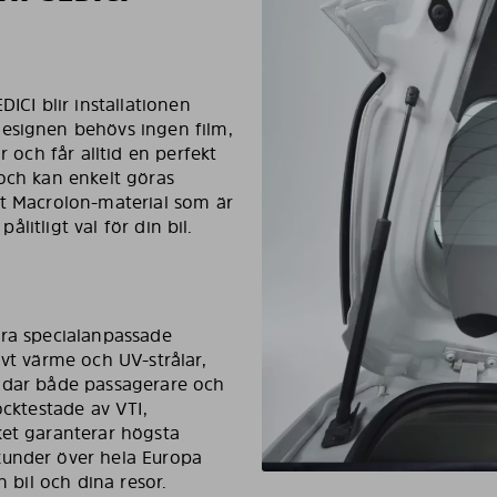
ICI blir installationen
designen behövs ingen film,
r och får alltid en perfekt
 och kan enkelt göras
vt Macrolon-material som är
ålitligt val för din bil.
åra specialanpassade
ivt värme och UV-strålar,
skyddar både passagerare och
ocktestade av VTI,
ket garanterar högsta
kunder över hela Europa
n bil och dina resor.