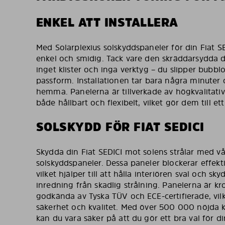
ENKEL ATT INSTALLERA
Med Solarplexius solskyddspaneler för din Fiat SED
enkel och smidig. Tack vare den skräddarsydda 
inget klister och inga verktyg – du slipper bubblo
passform. Installationen tar bara några minuter
hemma. Panelerna är tillverkade av högkvalitati
både hållbart och flexibelt, vilket gör dem till ett p
SOLSKYDD FÖR FIAT SEDICI
Skydda din Fiat SEDICI mot solens strålar med v
solskyddspaneler. Dessa paneler blockerar effekt
vilket hjälper till att hålla interiören sval och 
inredning från skadlig strålning. Panelerna är kr
godkända av Tyska TÜV och ECE-certifierade, vil
säkerhet och kvalitet. Med över 500 000 nöjda 
kan du vara säker på att du gör ett bra val för di