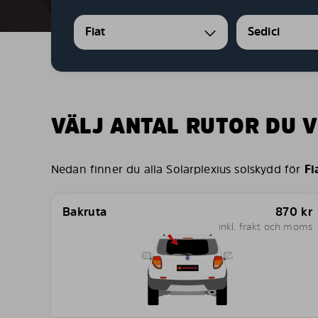
Fiat
Sedici
VÄLJ ANTAL RUTOR DU V
Nedan finner du alla Solarplexius solskydd för
Fi
Bakruta
870
kr
inkl. frakt och moms