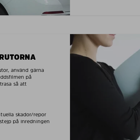
LRUTORNA
rutor, använd gärna
yddsfilmen på
trasa så att
tuella skador/repor
stejp på inredningen