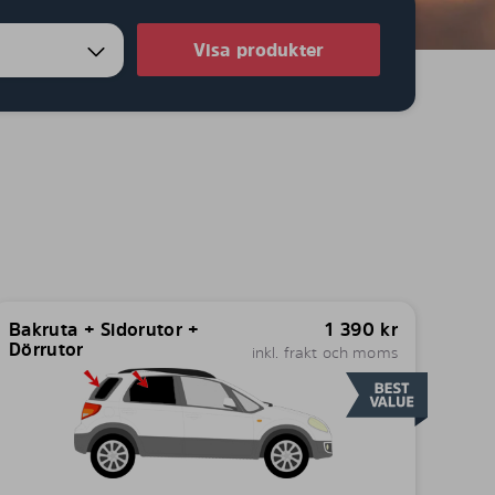
Visa produkter
Bakruta + Sidorutor +
1 390
kr
Dörrutor
inkl. frakt och moms