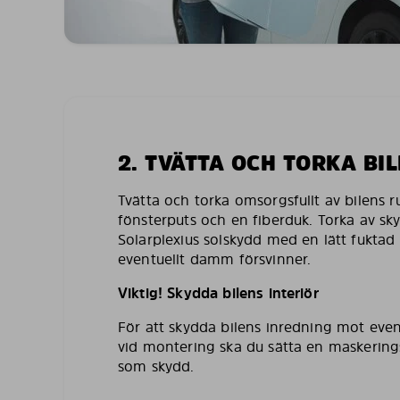
2. TVÄTTA OCH TORKA BI
Tvätta och torka omsorgsfullt av bilens 
fönsterputs och en fiberduk. Torka av sk
Solarplexius solskydd med en lätt fuktad 
eventuellt damm försvinner.
Viktig! Skydda bilens interiör
För att skydda bilens inredning mot even
vid montering ska du sätta en maskering
som skydd.