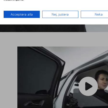
Acceptera alla
Nej, justera
Neka