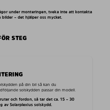
ågor under monteringen, tveka inte att kontakta
 bilder – det hjälper oss mycket.
FÖR STEG
NTERING
lskydden på din bil så kan du
edföljande solskydden passar din modell.
uter och fordon, så tar det ca. 15 – 30
g av Solarplexius solskydd.