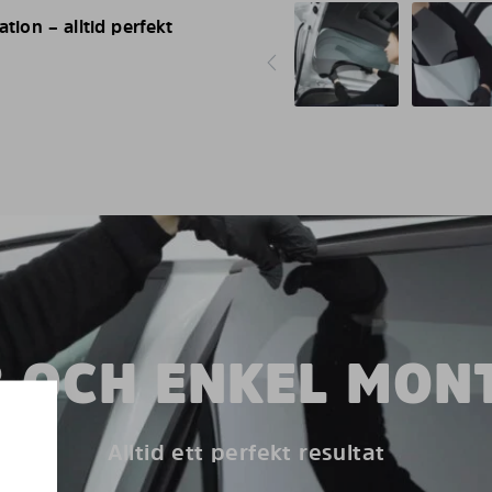
ation – alltid perfekt
 OCH ENKEL MON
Alltid ett perfekt resultat