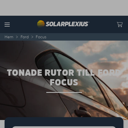
Skip to content
Menu
Hem
>
Ford
>
Focus
TONADE RUTOR TILL FORD
FOCUS