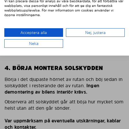
Vi kan placera dessa för analys av våra besökardata, för att förbättra vår
webbplats, visa personligt innehåll och för att ge dig en fantastisk
webbplatsupplevelse. För mer information om cookies använder vi
öppna inställningarna.
Acceptera alla
Nej, justera
Neka
4. BÖRJA MONTERA SOLSKYDDEN
Börja i det djupaste hörnet av rutan och böj sedan in
solskyddet i resterande del av rutan.
Ingen
demontering av bilens interiör krävs.
Observera att solskyddet går att böja hur mycket som
helst utan att den går sönder.
Var uppmärksam på eventuella utskärningar, kablar
och kontakter.