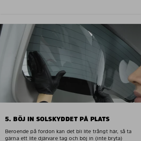
5. BÖJ IN SOLSKYDDET PÅ PLATS
Beroende på fordon kan det bli lite trångt här, så ta
gärna ett lite djärvare tag och böj in (inte bryta)