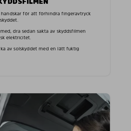
SKYDDSFILMEN
andskar för att förhindra fingeravtryck
lskyddet.
a med, dra sedan sakta av skyddsfilmen
sk elektricitet.
rka av solskyddet med en lätt fuktig