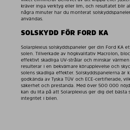
kräver inga verktyg eller lim, och resultatet blir a
några minuter har du monterat solskyddspanelern
användas.
SOLSKYDD FÖR FORD KA
Solarplexius solskyddspaneler ger din Ford KA e
solen. Tillverkade av högkvalitativ Macrolon, blo
effektivt skadliga UV-strålar och minskar värmen 
resulterar i en bekvämare körupplevelse och skyd
solens skadliga effekter. Solskyddspanelerna är k
godkända av Tyska TÜV och ECE-certifierade, vilk
säkerhet och prestanda. Med över 500 000 nöjd
kan du lita på att Solarplexius ger dig det bästa
integritet i bilen.