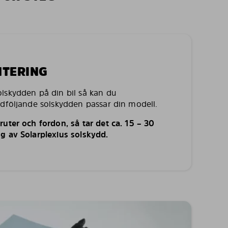
NTERING
lskydden på din bil så kan du
edföljande solskydden passar din modell.
uter och fordon, så tar det ca. 15 – 30
g av Solarplexius solskydd.