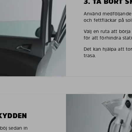
3. TA BORT 
Använd medföljande h
och fettfläckar på so
Välj en ruta att börj
för att förhindra stati
Det kan hjälpa att to
trasa.
SKYDDEN
 böj sedan in