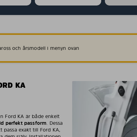
 kaross och årsmodell i menyn ovan
ORD KA
din Ford KA är både enkelt
ltid perfekt passform
. Dessa
 passa exakt till Ford KA,
ra dem själv. Installationen