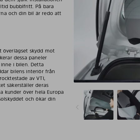
lltid bubblfritt. På bara
a och din bil är redo att
tt överlägset skydd mot
ckerar dessa paneler
inne i bilen. Detta
dar bilens interiör från
rocktestade av VTI,
et säkerställer deras
a kunder över hela Europa
 solskyddet och ökar din