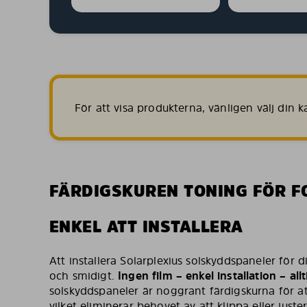
För att visa produkterna, vänligen välj din
FÄRDIGSKUREN TONING FÖR F
ENKEL ATT INSTALLERA
Att installera Solarplexius solskyddspaneler för 
och smidigt.
Ingen film – enkel installation – al
solskyddspaneler är noggrant färdigskurna för att
vilket eliminerar behovet av att klippa eller juste