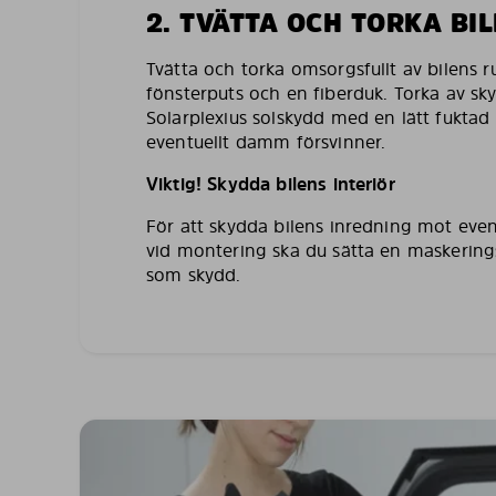
2. TVÄTTA OCH TORKA BI
Tvätta och torka omsorgsfullt av bilens 
fönsterputs och en fiberduk. Torka av sk
Solarplexius solskydd med en lätt fuktad 
eventuellt damm försvinner.
Viktig! Skydda bilens interiör
För att skydda bilens inredning mot even
vid montering ska du sätta en maskering
som skydd.