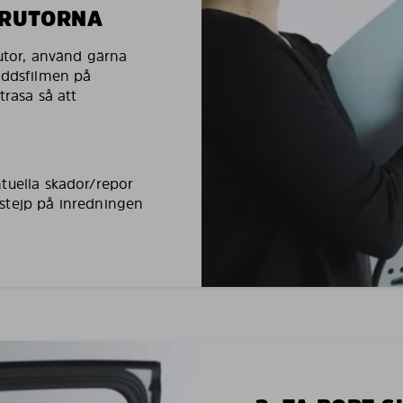
LRUTORNA
rutor, använd gärna
yddsfilmen på
trasa så att
tuella skador/repor
stejp på inredningen