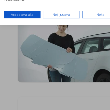
Acceptera alla
Nej, justera
Neka