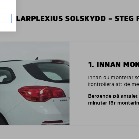
V SOLARPLEXIUS SOLSKYDD – STEG 
1. INNAN MO
Innan du monterar so
kontrollera att de m
Beroende på antalet r
minuter för monterin