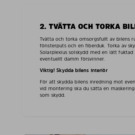
2. TVÄTTA OCH TORKA BI
Tvätta och torka omsorgsfullt av bilens 
fönsterputs och en fiberduk. Torka av sk
Solarplexius solskydd med en lätt fuktad 
eventuellt damm försvinner.
Viktig! Skydda bilens interiör
För att skydda bilens inredning mot even
vid montering ska du sätta en maskering
som skydd.