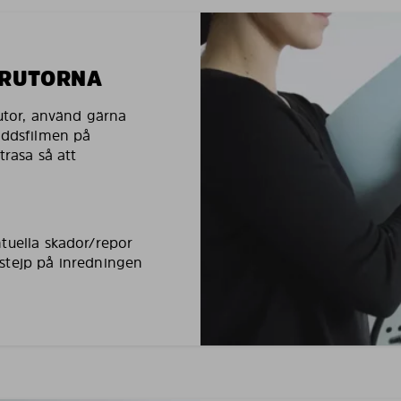
LRUTORNA
rutor, använd gärna
yddsfilmen på
trasa så att
tuella skador/repor
stejp på inredningen