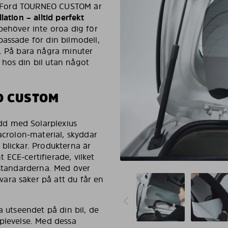
din Ford TOURNEO CUSTOM är
lation – alltid perfekt
 behöver inte oroa dig för
assade för din bilmodell,
g. På bara några minuter
hos din bil utan något
O CUSTOM
dd med Solarplexius
acrolon-material, skyddar
blickar. Produkterna är
ECE-certifierade, vilket
sstandarderna. Med över
ara säker på att du får en
a utseendet på din bil, de
pplevelse. Med dessa