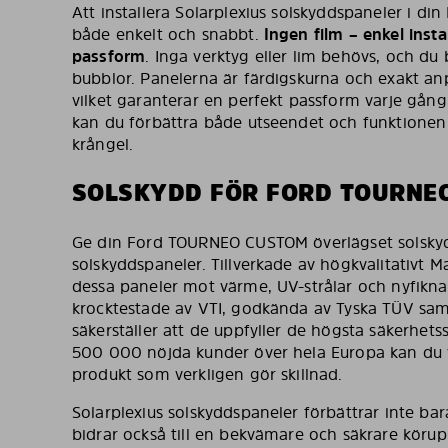
Att installera Solarplexius solskyddspaneler i 
både enkelt och snabbt.
Ingen film – enkel instal
passform
. Inga verktyg eller lim behövs, och du
bubblor. Panelerna är färdigskurna och exakt anp
vilket garanterar en perfekt passform varje gån
kan du förbättra både utseendet och funktionen 
krångel.
SOLSKYDD FÖR FORD TOURNE
Ge din Ford TOURNEO CUSTOM överlägset solsky
solskyddspaneler. Tillverkade av högkvalitativt M
dessa paneler mot värme, UV-strålar och nyfikna 
krocktestade av VTI, godkända av Tyska TÜV samt 
säkerställer att de uppfyller de högsta säkerhet
500 000 nöjda kunder över hela Europa kan du v
produkt som verkligen gör skillnad.
Solarplexius solskyddspaneler förbättrar inte bar
bidrar också till en bekvämare och säkrare köru