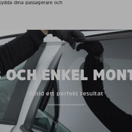
 skydda dina passagerare och
 OCH ENKEL MON
Alltid ett perfekt resultat