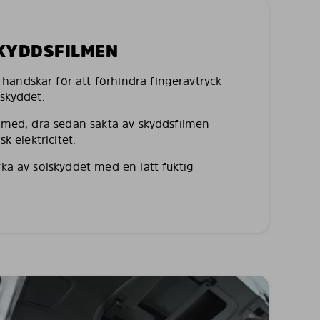
SKYDDSFILMEN
andskar för att förhindra fingeravtryck
lskyddet.
a med, dra sedan sakta av skyddsfilmen
sk elektricitet.
rka av solskyddet med en lätt fuktig