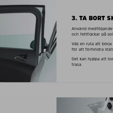
3. TA BORT 
Använd medföljande h
och fettfläckar på so
Välj en ruta att börj
för att förhindra stati
Det kan hjälpa att to
trasa.