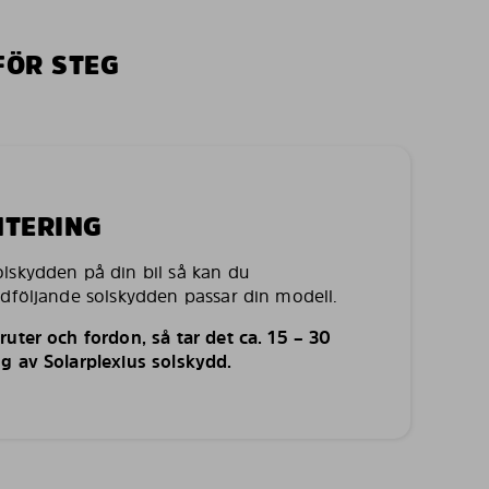
FÖR STEG
NTERING
lskydden på din bil så kan du
edföljande solskydden passar din modell.
uter och fordon, så tar det ca. 15 – 30
g av Solarplexius solskydd.