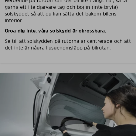
Beroende på fordon kan det bli lite trångt här, så ta
gärna ett lite djärvare tag och böj in (inte bryta)
solskyddet så att du kan sätta det bakom bilens
interiör.
Oroa dig inte, våra solskydd är okrossbara.
Se till att solskydden på rutorna är centrerade och att
det inte är några ljusgenomsläpp på bilrutan.