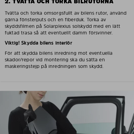
2. TVÄTTA OCH TORKA BILRUTORNA
Tvätta och torka omsorgsfullt av bilens rutor, använd
gärna fönsterputs och en fiberduk. Torka av
skyddsfilmen på Solarplexius solskydd med en lätt
fuktad trasa så att eventuellt damm försvinner.
Viktig! Skydda bilens interiör
För att skydda bilens inredning mot eventuella
skador/repor vid montering ska du sätta en
maskeringstejp på inredningen som skydd.