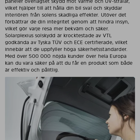
paneler överlägset skydd mot värme och UV-strålar,
vilket hjälper till att hålla din bil sval och skyddar
interiören från solens skadliga effekter. Utöver det
förbättrar de din integritet genom att hindra insyn,
vilket gör varje resa mer bekväm och säker.
Solarplexius solskydd är krocktestade av VTI,
godkända av Tyska TÜV och ECE certifierade, vilket
innebär att de uppfyller höga säkerhetsstandarder.
Med över 500 000 nöjda kunder över hela Europa
kan du vara säker på att du får en produkt som både
är effektiv och pålitlig.