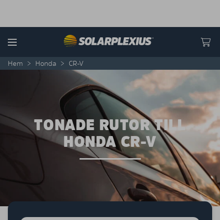
Skip to content
Menu
Hem
>
Honda
>
CR-V
TONADE RUTOR TILL
HONDA CR-V