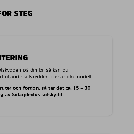
FÖR STEG
NTERING
lskydden på din bil så kan du
edföljande solskydden passar din modell.
uter och fordon, så tar det ca. 15 – 30
g av Solarplexius solskydd.