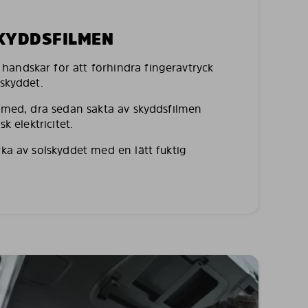
SKYDDSFILMEN
andskar för att förhindra fingeravtryck
lskyddet.
a med, dra sedan sakta av skyddsfilmen
sk elektricitet.
rka av solskyddet med en lätt fuktig