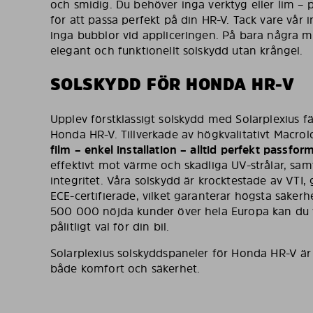
och smidig. Du behöver inga verktyg eller lim –
för att passa perfekt på din HR-V. Tack vare vår i
inga bubblor vid appliceringen. På bara några mi
elegant och funktionellt solskydd utan krångel.
SOLSKYDD FÖR HONDA HR-V
Upplev förstklassigt solskydd med Solarplexius f
Honda HR-V. Tillverkade av högkvalitativt Macro
film – enkel installation – alltid perfekt passfor
effektivt mot värme och skadliga UV-strålar, sam
integritet. Våra solskydd är krocktestade av VTI
ECE-certifierade, vilket garanterar högsta säkerh
500 000 nöjda kunder över hela Europa kan du v
pålitligt val för din bil.
Solarplexius solskyddspaneler för Honda HR-V är
både komfort och säkerhet.