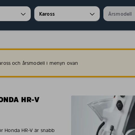
 kaross och årsmodell i menyn ovan
ONDA HR-V
 för Honda HR-V är snabb