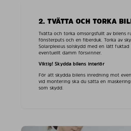
2. TVÄTTA OCH TORKA BI
Tvätta och torka omsorgsfullt av bilens 
fönsterputs och en fiberduk. Torka av sk
Solarplexius solskydd med en lätt fuktad 
eventuellt damm försvinner.
Viktig! Skydda bilens interiör
För att skydda bilens inredning mot even
vid montering ska du sätta en maskering
som skydd.