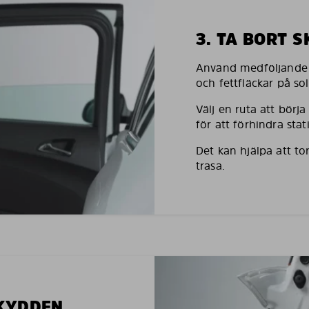
3. TA BORT 
Använd medföljande h
och fettfläckar på so
Välj en ruta att börj
för att förhindra stati
Det kan hjälpa att to
trasa.
SKYDDEN