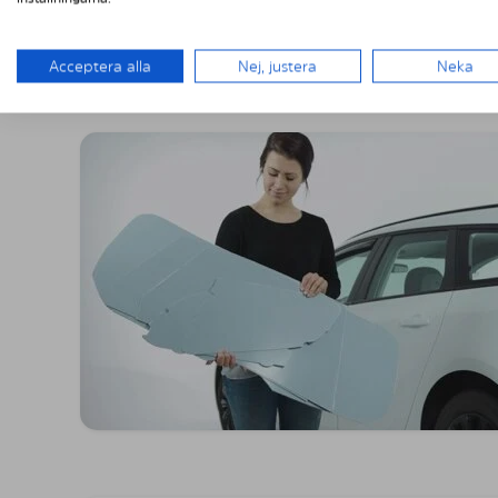
MONTERING A
Acceptera alla
Nej, justera
Neka