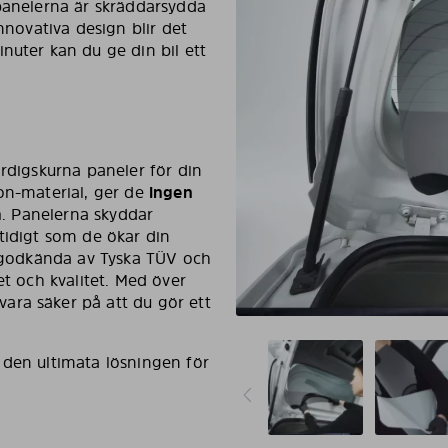
 panelerna är skräddarsydda
nnovativa design blir det
nuter kan du ge din bil ett
ärdigskurna paneler för din
lon-material, ger de
ingen
m
. Panelerna skyddar
tidigt som de ökar din
, godkända av Tyska TÜV och
et och kvalitet. Med över
ara säker på att du gör ett
 den ultimata lösningen för