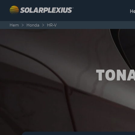
Skip to content
H
Hem
>
Honda
>
HR-V
TONA