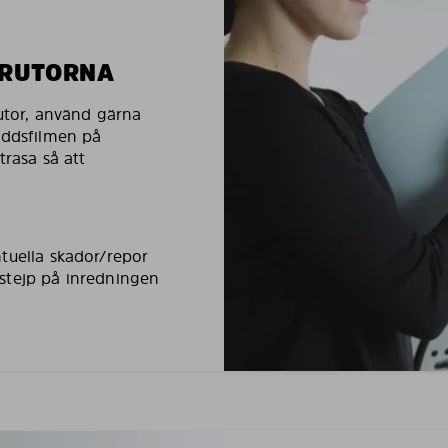
LRUTORNA
rutor, använd gärna
yddsfilmen på
trasa så att
tuella skador/repor
stejp på inredningen