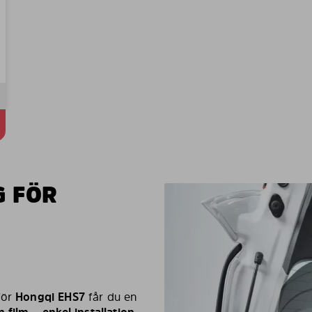
G FÖR
för
Hongqi EHS7
får du en
 film – enkel installation –