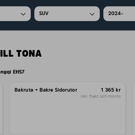
SUV
2024-
ILL TONA
ngqi EHS7
Bakruta + Bakre Sidorutor
1 365
kr
inkl. frakt och moms