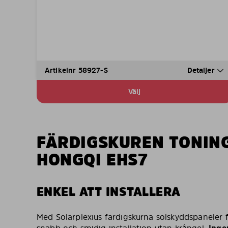
Artikelnr 58927-S
Detaljer
Välj
FÄRDIGSKUREN TONIN
HONGQI EHS7
ENKEL ATT INSTALLERA
Med Solarplexius färdigskurna solskyddspaneler 
snabb och smidig installation utan krångel.
Ingen