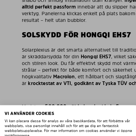
alltid perfekt passform
innebär att du slipper han
verktyg. Panelerna klickas enkelt på plats bakom 
resultat – helt utan bubblor.
SOLSKYDD FÖR HONGQI EHS7
Solarplexius är det smarta alternativet till traditi
är skräddarsydda för din
Hongqi EHS7
, vilket sä
och stilren look. Du får effektivt skydd mot värm
strålar – perfekt för både komfort och säkerhet u
högkvalitativ
Macrolon
, ett hållbart och slagtål
är
krocktestat av VTI, godkänt av Tyska TÜV och 
Med över
500 000 nöjda kunder i hela Europa
ä
valet för dig som vill förbättra både utseende och
VI ANVÄNDER COOKIES
permanent förändring.
Vi kan placera dessa för analys av våra besökardata, för att förbättra vår
webbplats, visa personligt innehåll och för att ge dig en fantastisk
webbplatsupplevelse. För mer information om cookies använder vi öppna
inställningarna.