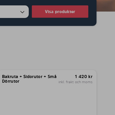
Visa produkter
Bakruta + Sidorutor + Små
1 420
kr
Dörrutor
inkl. frakt och moms