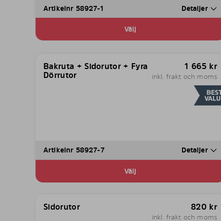
Artikelnr 58927-1
Detaljer
Välj
Bakruta + Sidorutor + Fyra
1 665
kr
Dörrutor
inkl. frakt och moms
Artikelnr 58927-7
Detaljer
Välj
Sidorutor
820
kr
inkl. frakt och moms