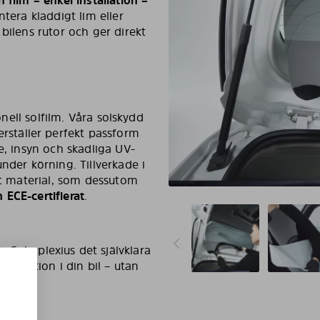
tera kladdigt lim eller
bilens rutor och ger direkt
onell solfilm. Våra solskydd
kerställer perfekt passform
e, insyn och skadliga UV-
nder körning. Tillverkade i
igt material, som dessutom
ECE-certifierat
.
r Solarplexius det självklara
 funktion i din bil – utan