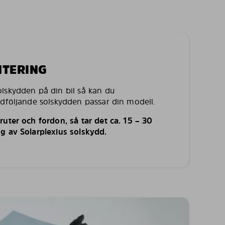
NTERING
lskydden på din bil så kan du
edföljande solskydden passar din modell.
uter och fordon, så tar det ca. 15 – 30
g av Solarplexius solskydd.