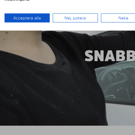
Acceptera alla
Nej, justera
Neka
SNABB