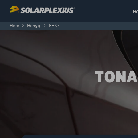
Skip to content
H
Hem
>
Hongqi
>
EHS7
TONA