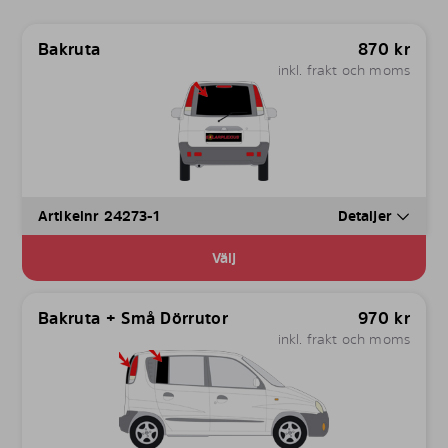
Bakruta
870
kr
inkl. frakt och moms
Artikelnr 24273-1
Detaljer
Välj
Bakruta + Små Dörrutor
970
kr
inkl. frakt och moms