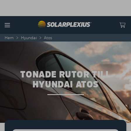
Skip to content
Menu
Hem
>
Hyundai
>
Atos
TONADE RUTOR TILL
HYUNDAI ATOS