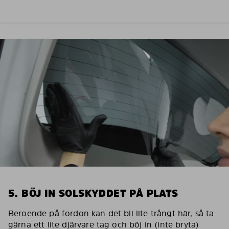
5. BÖJ IN SOLSKYDDET PÅ PLATS
Beroende på fordon kan det bli lite trångt här, så ta
gärna ett lite djärvare tag och böj in (inte bryta)