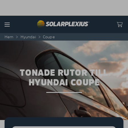
Skip to content
Menu
Hem
>
Hyundai
>
Coupe
TONADE RUTOR TILL
HYUNDAI COUPE