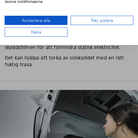
öppna inställningarna.
3. TA BORT SKYDDSFILMEN
Acceptera alla
Nej, justera
Använd medföljande handskar för att förhindra
fingeravtryck och fettfläckar på solskyddet.
Neka
Välj en ruta att börja med, dra sedan sakta av
skyddsfilmen för att förhindra statisk elektricitet.
Det kan hjälpa att torka av solskyddet med en lätt
fuktig trasa.