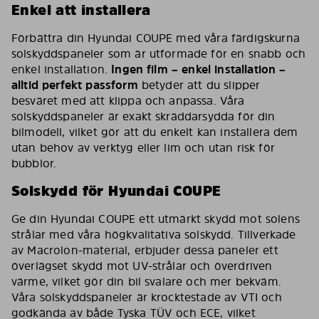
Enkel att installera
Förbättra din Hyundai COUPE med våra färdigskurna
solskyddspaneler som är utformade för en snabb och
enkel installation.
Ingen film – enkel installation –
alltid perfekt passform
betyder att du slipper
besväret med att klippa och anpassa. Våra
solskyddspaneler är exakt skräddarsydda för din
bilmodell, vilket gör att du enkelt kan installera dem
utan behov av verktyg eller lim och utan risk för
bubblor.
Solskydd för Hyundai COUPE
Ge din Hyundai COUPE ett utmärkt skydd mot solens
strålar med våra högkvalitativa solskydd. Tillverkade
av Macrolon-material, erbjuder dessa paneler ett
överlägset skydd mot UV-strålar och överdriven
värme, vilket gör din bil svalare och mer bekväm.
Våra solskyddspaneler är krocktestade av VTI och
godkända av både Tyska TÜV och ECE, vilket