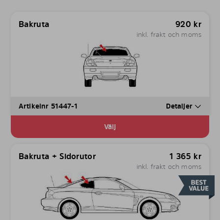
Bakruta
920
kr
inkl. frakt och moms
Artikelnr 51447-1
Detaljer
Välj
Bakruta + Sidorutor
1 365
kr
inkl. frakt och moms