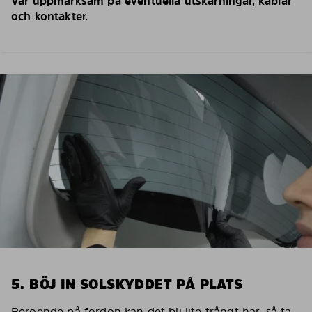
Var uppmärksam på eventuella utskärningar, kablar
och kontakter.
5. BÖJ IN SOLSKYDDET PÅ PLATS
Beroende på fordon kan det bli lite trångt här, så ta