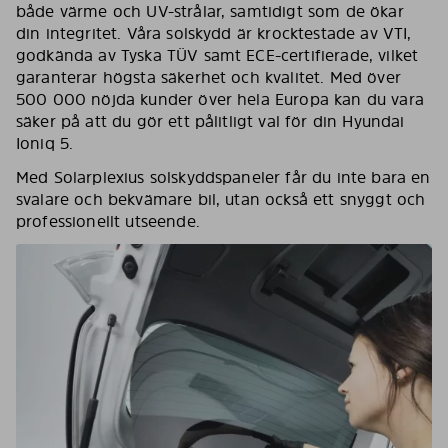
både värme och UV-strålar, samtidigt som de ökar
din integritet. Våra solskydd är krocktestade av VTI,
godkända av Tyska TÜV samt ECE-certifierade, vilket
garanterar högsta säkerhet och kvalitet. Med över
500 000 nöjda kunder över hela Europa kan du vara
säker på att du gör ett pålitligt val för din Hyundai
Ioniq 5.
Med Solarplexius solskyddspaneler får du inte bara en
svalare och bekvämare bil, utan också ett snyggt och
professionellt utseende.