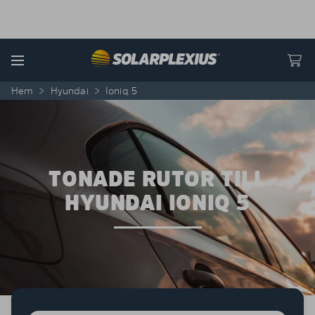
Skip to content
Menu
Hem
>
Hyundai
>
Ioniq 5
TONADE RUTOR TILL
HYUNDAI IONIQ 5