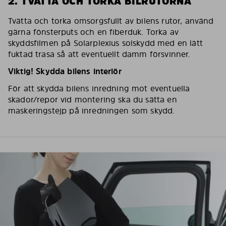
2. TVÄTTA OCH TORKA BILRUTORNA
Tvätta och torka omsorgsfullt av bilens rutor, använd
gärna fönsterputs och en fiberduk. Torka av
skyddsfilmen på Solarplexius solskydd med en lätt
fuktad trasa så att eventuellt damm försvinner.
Viktig! Skydda bilens interiör
För att skydda bilens inredning mot eventuella
skador/repor vid montering ska du sätta en
maskeringstejp på inredningen som skydd.