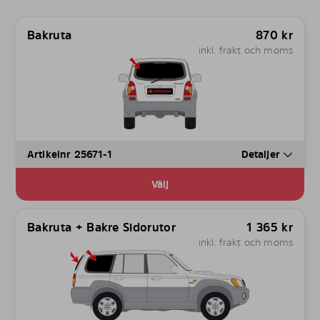
Bakruta
870
kr
inkl. frakt och moms
Artikelnr 25671-1
Detaljer
Välj
Bakruta + Bakre Sidorutor
1 365
kr
inkl. frakt och moms