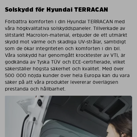
Solskydd för Hyundai TERRACAN
Förbättra komforten i din Hyundai TERRACAN med
våra högkvalitativa solskyddspaneler. Tillverkade av
slitstarkt Macrolon-material, erbjuder de ett utmärkt
skydd mot värme och skadliga UV-strålar, samtidigt
som de ökar integriteten och komforten i din bil.
Våra solskydd har genomgått krocktester av VTI, är
godkända av Tyska TÜV och ECE-certifierade, vilket
säkerställer högsta säkerhet och kvalitet. Med över
500 000 nöjda kunder över hela Europa kan du vara
säker på att våra produkter levererar överlägsen
prestanda och hållbarhet.