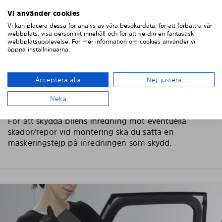
Vi använder cookies
Vi kan placera dessa för analys av våra besökardata, för att förbättra vår
2. TVÄTTA OCH TORKA BILRUTORNA
webbplats, visa personligt innehåll och för att ge dig en fantastisk
webbplatsupplevelse. För mer information om cookies använder vi
öppna inställningarna.
Tvätta och torka omsorgsfullt av bilens rutor, använd
gärna fönsterputs och en fiberduk. Torka av
skyddsfilmen på Solarplexius solskydd med en lätt
Acceptera alla
Nej, justera
fuktad trasa så att eventuellt damm försvinner.
Neka
Viktig! Skydda bilens interiör
För att skydda bilens inredning mot eventuella
skador/repor vid montering ska du sätta en
maskeringstejp på inredningen som skydd.