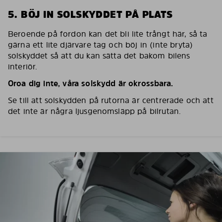
5. BÖJ IN SOLSKYDDET PÅ PLATS
Beroende på fordon kan det bli lite trångt här, så ta
gärna ett lite djärvare tag och böj in (inte bryta)
solskyddet så att du kan sätta det bakom bilens
interiör.
Oroa dig inte, våra solskydd är okrossbara.
Se till att solskydden på rutorna är centrerade och att
det inte är några ljusgenomsläpp på bilrutan.