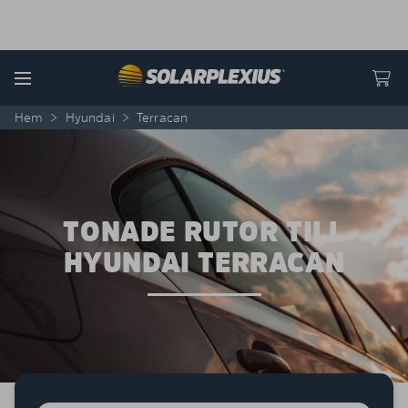
Skip to content
Menu
Hem
>
Hyundai
>
Terracan
TONADE RUTOR TILL
HYUNDAI TERRACAN