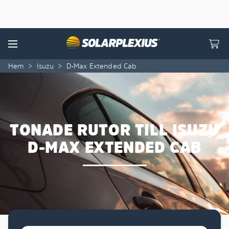
Skip to content
Menu
Hem
>
Isuzu
>
D-Max Extended Cab
TONADE RUTOR TILL ISUZU
D-MAX EXTENDED CAB