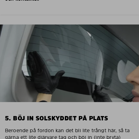
5. BÖJ IN SOLSKYDDET PÅ PLATS
Beroende på fordon kan det bli lite trångt här, så ta
gärna ett lite djärvare tag och böj in (inte bryta)