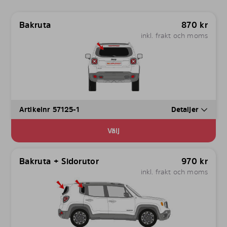
Bakruta
870
kr
inkl. frakt och moms
Artikelnr 57125-1
Detaljer
Välj
Bakruta + Sidorutor
970
kr
inkl. frakt och moms