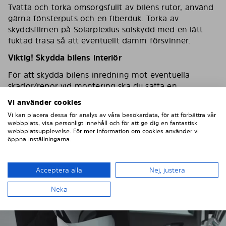
Tvätta och torka omsorgsfullt av bilens rutor, använd
gärna fönsterputs och en fiberduk. Torka av
skyddsfilmen på Solarplexius solskydd med en lätt
fuktad trasa så att eventuellt damm försvinner.
Viktig! Skydda bilens interiör
För att skydda bilens inredning mot eventuella
skador/repor vid montering ska du sätta en
maskeringstejp på inredningen som skydd.
Vi använder cookies
Vi kan placera dessa för analys av våra besökardata, för att förbättra vår
webbplats, visa personligt innehåll och för att ge dig en fantastisk
webbplatsupplevelse. För mer information om cookies använder vi
öppna inställningarna.
Acceptera alla
Nej, justera
Neka