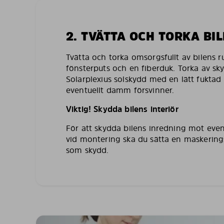
2. TVÄTTA OCH TORKA BI
Tvätta och torka omsorgsfullt av bilens 
fönsterputs och en fiberduk. Torka av sk
Solarplexius solskydd med en lätt fuktad 
eventuellt damm försvinner.
Viktig! Skydda bilens interiör
För att skydda bilens inredning mot even
vid montering ska du sätta en maskering
som skydd.