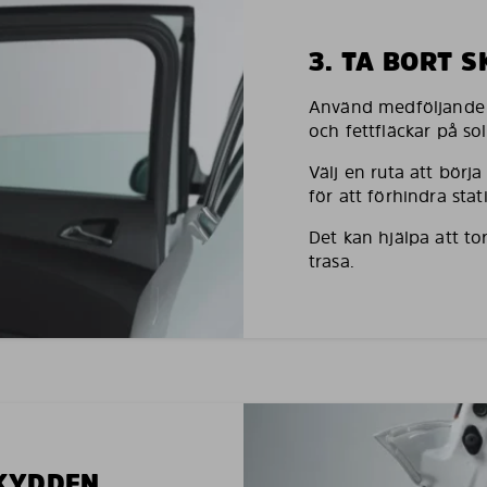
3. TA BORT 
Använd medföljande h
och fettfläckar på so
Välj en ruta att börj
för att förhindra stati
Det kan hjälpa att to
trasa.
SKYDDEN