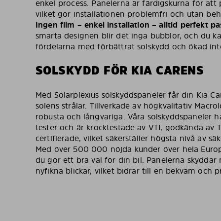
enkel process. Panelerna är färdigskurna för att 
vilket gör installationen problemfri och utan beho
Ingen film – enkel installation – alltid perfekt p
smarta designen blir det inga bubblor, och du k
fördelarna med förbättrat solskydd och ökad inte
SOLSKYDD FÖR KIA CARENS
Med Solarplexius solskyddspaneler får din Kia Ca
solens strålar. Tillverkade av högkvalitativ Macro
robusta och långvariga. Våra solskyddspaneler
tester och är krocktestade av VTI, godkända av
certifierade, vilket säkerställer högsta nivå av säke
Med över 500 000 nöjda kunder över hela Europ
du gör ett bra val för din bil. Panelerna skyddar
nyfikna blickar, vilket bidrar till en bekväm och p