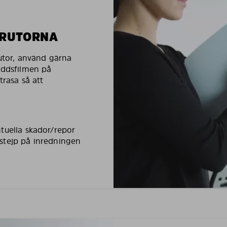
LRUTORNA
rutor, använd gärna
yddsfilmen på
trasa så att
tuella skador/repor
stejp på inredningen