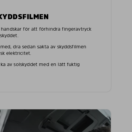
SKYDDSFILMEN
andskar för att förhindra fingeravtryck
lskyddet.
a med, dra sedan sakta av skyddsfilmen
sk elektricitet.
rka av solskyddet med en lätt fuktig