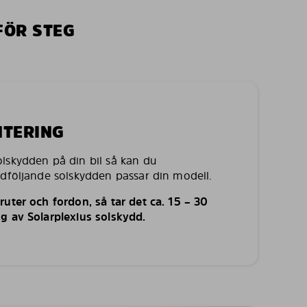
FÖR STEG
NTERING
lskydden på din bil så kan du
edföljande solskydden passar din modell.
uter och fordon, så tar det ca. 15 – 30
g av Solarplexius solskydd.