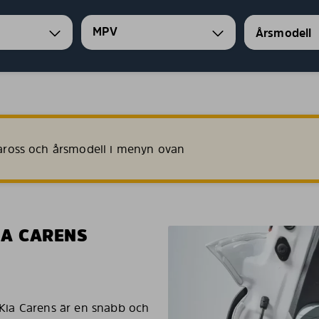
MPV
 kaross och årsmodell i menyn ovan
IA CARENS
n Kia Carens är en snabb och