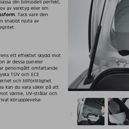
passa din bilmodell perfekt,
v av verktyg eller lim.
assform
. Tack vare den
an snabbt njuta av
gritet.
rens ett effektivt skydd mot
lon är dessa paneler
 har genomgått omfattande
 Tyska TÜV och ECE
rhet och tillförlitlighet.
a kan du vara säker på att
 mot värme, UV-strålar och
rivat körupplevelse.