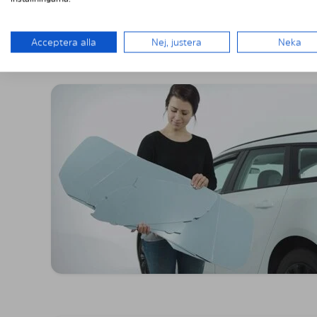
MONTERING A
Acceptera alla
Nej, justera
Neka