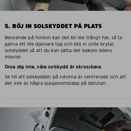
5. BÖJ IN SOLSKYDDET PÅ PLATS
Beroende på fordon kan det bli lite trångt här, så ta
gärna ett lite djärvare tag och böj in (inte bryta)
solskyddet så att du kan sätta det bakom bilens
interiör.
Oroa dig inte, våra solskydd är okrossbara.
Se till att solskydden på rutorna är centrerade och att
det inte är några ljusgenomsläpp på bilrutan.