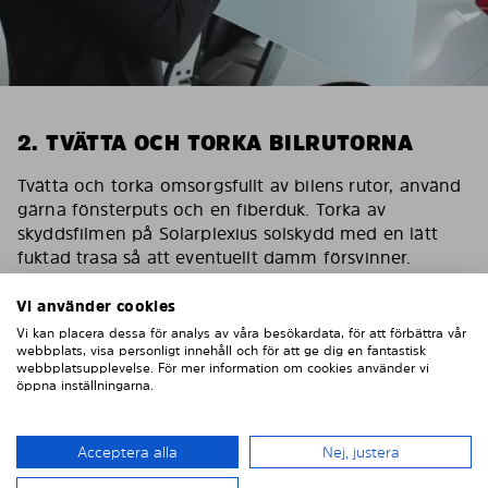
2. TVÄTTA OCH TORKA BILRUTORNA
Tvätta och torka omsorgsfullt av bilens rutor, använd
gärna fönsterputs och en fiberduk. Torka av
skyddsfilmen på Solarplexius solskydd med en lätt
fuktad trasa så att eventuellt damm försvinner.
Viktig! Skydda bilens interiör
Vi använder cookies
För att skydda bilens inredning mot eventuella
Vi kan placera dessa för analys av våra besökardata, för att förbättra vår
webbplats, visa personligt innehåll och för att ge dig en fantastisk
skador/repor vid montering ska du sätta en
webbplatsupplevelse. För mer information om cookies använder vi
maskeringstejp på inredningen som skydd.
öppna inställningarna.
Acceptera alla
Nej, justera