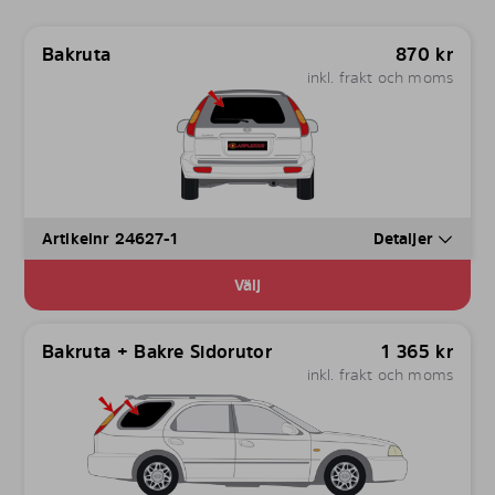
Bakruta
870
kr
inkl. frakt och moms
Artikelnr 24627-1
Detaljer
Välj
Bakruta + Bakre Sidorutor
1 365
kr
inkl. frakt och moms