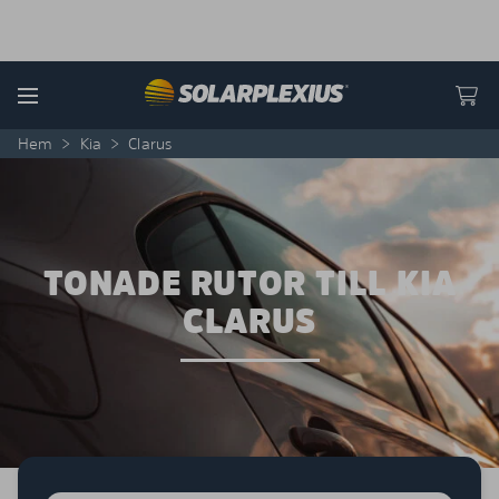
Skip to content
Menu
Hem
>
Kia
>
Clarus
TONADE RUTOR TILL KIA
CLARUS