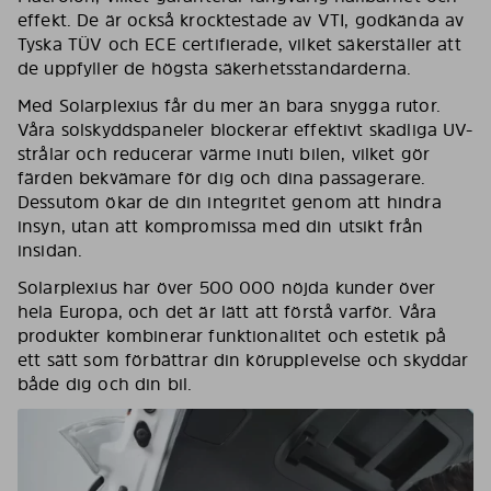
effekt. De är också krocktestade av VTI, godkända av
Tyska TÜV och ECE certifierade, vilket säkerställer att
de uppfyller de högsta säkerhetsstandarderna.
Med Solarplexius får du mer än bara snygga rutor.
Våra solskyddspaneler blockerar effektivt skadliga UV-
strålar och reducerar värme inuti bilen, vilket gör
färden bekvämare för dig och dina passagerare.
Dessutom ökar de din integritet genom att hindra
insyn, utan att kompromissa med din utsikt från
insidan.
Solarplexius har över 500 000 nöjda kunder över
hela Europa, och det är lätt att förstå varför. Våra
produkter kombinerar funktionalitet och estetik på
ett sätt som förbättrar din körupplevelse och skyddar
både dig och din bil.