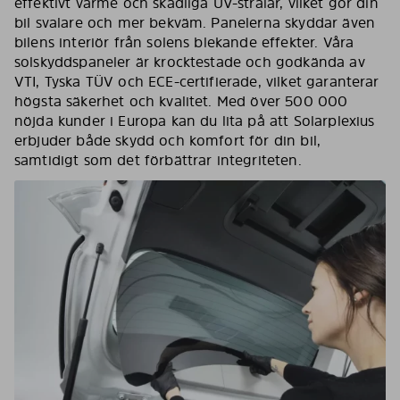
effektivt värme och skadliga UV-strålar, vilket gör din
bil svalare och mer bekväm. Panelerna skyddar även
bilens interiör från solens blekande effekter. Våra
solskyddspaneler är krocktestade och godkända av
VTI, Tyska TÜV och ECE-certifierade, vilket garanterar
högsta säkerhet och kvalitet. Med över 500 000
nöjda kunder i Europa kan du lita på att Solarplexius
erbjuder både skydd och komfort för din bil,
samtidigt som det förbättrar integriteten.