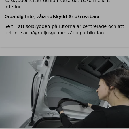
solskyddet så att du kan sätta det bakom bilens
interiör.
Oroa dig inte, våra solskydd är okrossbara.
Se till att solskydden på rutorna är centrerade och att
det inte är några ljusgenomsläpp på bilrutan.