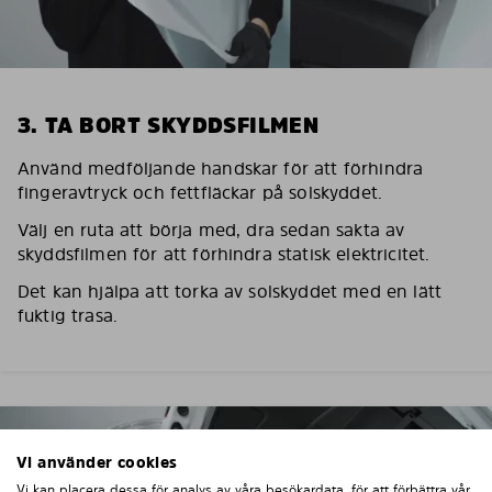
3. TA BORT SKYDDSFILMEN
Använd medföljande handskar för att förhindra
fingeravtryck och fettfläckar på solskyddet.
Välj en ruta att börja med, dra sedan sakta av
skyddsfilmen för att förhindra statisk elektricitet.
Det kan hjälpa att torka av solskyddet med en lätt
fuktig trasa.
Vi använder cookies
Vi kan placera dessa för analys av våra besökardata, för att förbättra vår