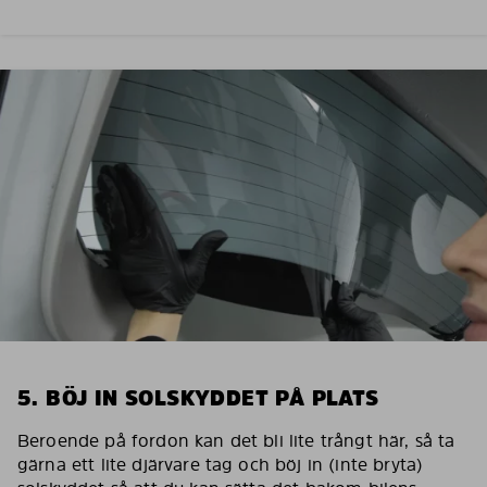
5. BÖJ IN SOLSKYDDET PÅ PLATS
Beroende på fordon kan det bli lite trångt här, så ta
gärna ett lite djärvare tag och böj in (inte bryta)