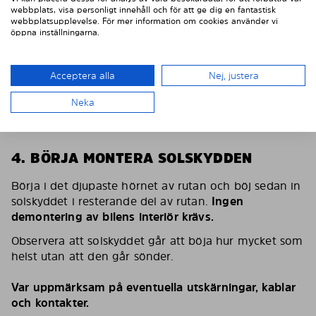
webbplats, visa personligt innehåll och för att ge dig en fantastisk
webbplatsupplevelse. För mer information om cookies använder vi
öppna inställningarna.
Acceptera alla
Nej, justera
Neka
4. BÖRJA MONTERA SOLSKYDDEN
Börja i det djupaste hörnet av rutan och böj sedan in
solskyddet i resterande del av rutan.
Ingen
demontering av bilens interiör krävs.
Observera att solskyddet går att böja hur mycket som
helst utan att den går sönder.
Var uppmärksam på eventuella utskärningar, kablar
och kontakter.