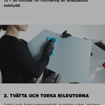
15 – 30 minuter för montering av Solarplexius
solskydd.
2. TVÄTTA OCH TORKA BILRUTORNA
Tvätta och torka omsorgsfullt av bilens rutor, använd