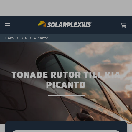
Skip to content
Menu
Hem
>
Kia
>
Picanto
TONADE RUTOR TILL KIA
PICANTO