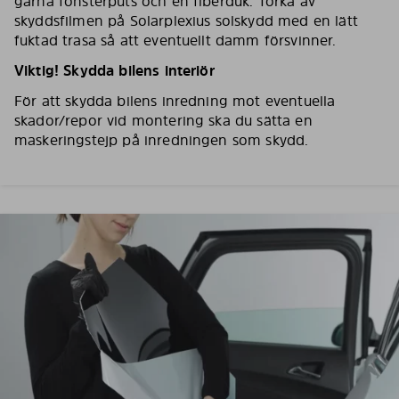
gärna fönsterputs och en fiberduk. Torka av
skyddsfilmen på Solarplexius solskydd med en lätt
fuktad trasa så att eventuellt damm försvinner.
Viktig! Skydda bilens interiör
För att skydda bilens inredning mot eventuella
skador/repor vid montering ska du sätta en
maskeringstejp på inredningen som skydd.