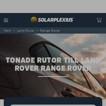
Skip to content
Menu
Hem
>
Land Rover
>
Range Rover
TONADE RUTOR TILL LAND
ROVER RANGE ROVER