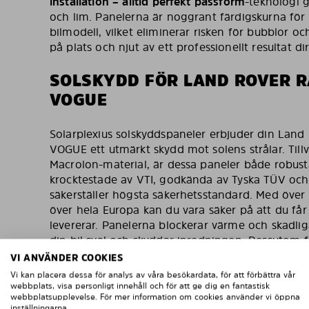
installation – alltid perfekt passform
-teknologi g
och lim. Panelerna är noggrant färdigskurna för a
bilmodell, vilket eliminerar risken för bubblor oc
på plats och njut av ett professionellt resultat dir
SOLSKYDD FÖR LAND ROVER 
VOGUE
Solarplexius solskyddspaneler erbjuder din La
VOGUE ett utmärkt skydd mot solens strålar. Tillv
Macrolon-material, är dessa paneler både robust
krocktestade av VTI, godkända av Tyska TÜV och E
säkerställer högsta säkerhetsstandard. Med öve
över hela Europa kan du vara säker på att du få
levererar. Panelerna blockerar värme och skadliga 
din bil sval och skyddar inredningen. Dessutom f
vilket ökar din integritet och säkerhet.
VI ANVÄNDER COOKIES
Vi kan placera dessa för analys av våra besökardata, för att förbättra vår
Välj Solarplexius solskyddspaneler för din La
webbplats, visa personligt innehåll och för att ge dig en fantastisk
och upplev en kombination av stil, funktionalitet 
webbplatsupplevelse. För mer information om cookies använder vi öppna
inställningarna.