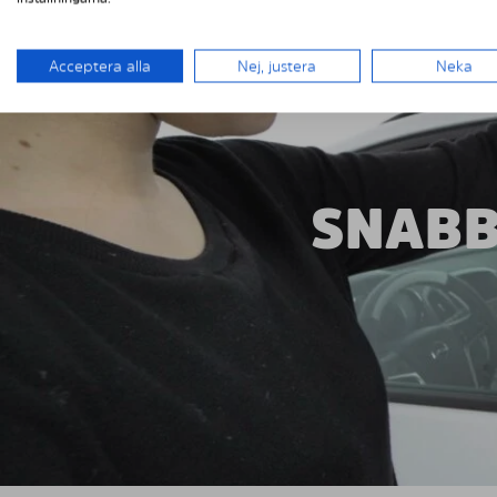
Acceptera alla
Nej, justera
Neka
SNABB