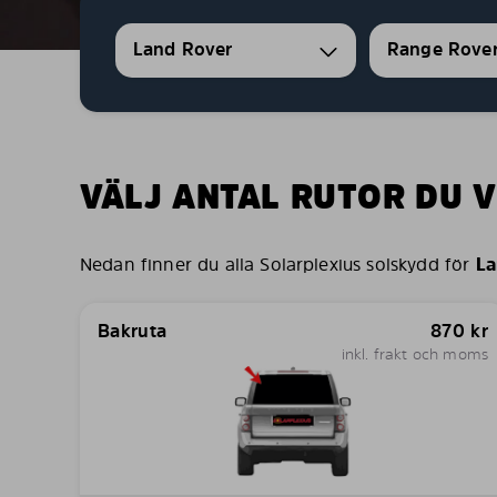
Land Rover
Range Rove
VÄLJ ANTAL RUTOR DU V
Nedan finner du alla Solarplexius solskydd för
La
Bakruta
870
kr
inkl. frakt och moms