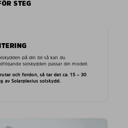
FÖR STEG
NTERING
lskydden på din bil så kan du
edföljande solskydden passar din modell.
uter och fordon, så tar det ca. 15 – 30
g av Solarplexius solskydd.