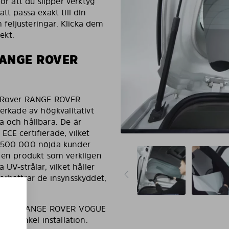
ör att du slipper verktyg
tt passa exakt till din
h feljusteringar. Klicka dem
ekt.
RANGE ROVER
nd Rover RANGE ROVER
erkade av högkvalitativt
a och hållbara. De är
CE certifierade, vilket
r 500 000 nöjda kunder
r en produkt som verkligen
UV-strålar, vilket håller
örbättrar de insynsskyddet,
nd Rover RANGE ROVER VOGUE
och enkel installation.