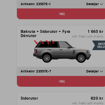
Artikelnr 23557E-1
Detaljer
Välj
Bakruta + Sidorutor + Fyra
1 665
kr
Dörrutor
inkl. frakt och moms
Artikelnr 23557E-7
Detaljer
Välj
Sidorutor
820
kr
inkl. frakt och moms