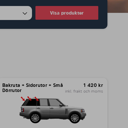
Visa produkter
Bakruta + Sidorutor + Små
1 420
kr
Dörrutor
inkl. frakt och moms