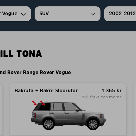
r Vogue
SUV
2002-2012
ILL TONA
nd Rover Range Rover Vogue
Bakruta + Bakre Sidorutor
1 365
kr
inkl. frakt och moms