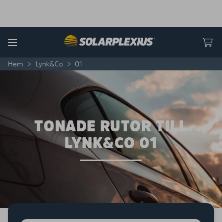
Skip to content
Menu
Hem
>
Lynk&Co
>
01
TONADE RUTOR TILL
LYNK&CO 01