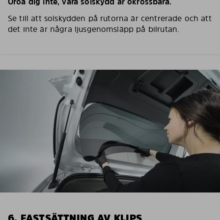
Oroa dig inte, våra solskydd är okrossbara.
Se till att solskydden på rutorna är centrerade och att
det inte är några ljusgenomsläpp på bilrutan.
6. FASTSÄTTNING AV KLIPS