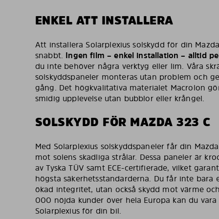
ENKEL ATT INSTALLERA
Att installera Solarplexius solskydd för din Maz
snabbt.
Ingen film – enkel installation – alltid 
du inte behöver några verktyg eller lim. Våra sk
solskyddspaneler monteras utan problem och ger
gång. Det högkvalitativa materialet Macrolon gör 
smidig upplevelse utan bubblor eller krångel.
SOLSKYDD FÖR MAZDA 323 C
Med Solarplexius solskyddspaneler får din Mazda 
mot solens skadliga strålar. Dessa paneler är kr
av Tyska TÜV samt ECE-certifierade, vilket garant
högsta säkerhetsstandarderna. Du får inte bara 
ökad integritet, utan också skydd mot värme och
000 nöjda kunder över hela Europa kan du vara tr
Solarplexius för din bil.