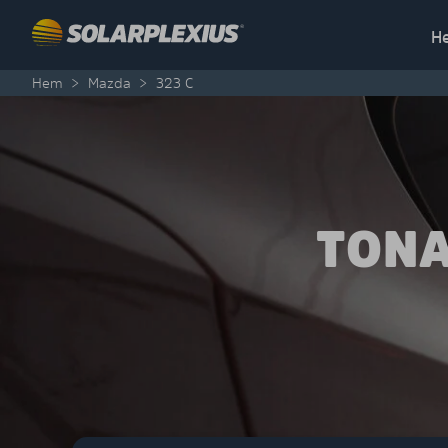
Skip to content
H
Hem
>
Mazda
>
323 C
TONA