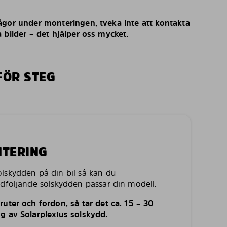
ågor under monteringen, tveka inte att kontakta
 bilder – det hjälper oss mycket.
FÖR STEG
NTERING
lskydden på din bil så kan du
edföljande solskydden passar din modell.
uter och fordon, så tar det ca. 15 – 30
g av Solarplexius solskydd.