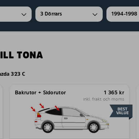
3 Dörrars
1994-1998
ILL TONA
zda 323 C
Bakrutor + Sidorutor
1 365
kr
inkl. frakt och moms