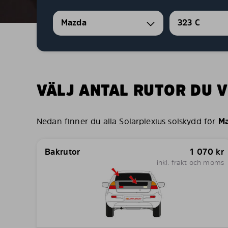
Mazda
323 C
VÄLJ ANTAL RUTOR DU V
Nedan finner du alla Solarplexius solskydd för
Ma
Bakrutor
1 070
kr
inkl. frakt och moms