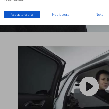
Acceptera alla
Nej, justera
Neka