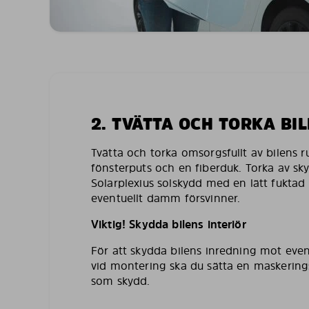
2. TVÄTTA OCH TORKA BI
Tvätta och torka omsorgsfullt av bilens 
fönsterputs och en fiberduk. Torka av sk
Solarplexius solskydd med en lätt fuktad 
eventuellt damm försvinner.
Viktig! Skydda bilens interiör
För att skydda bilens inredning mot even
vid montering ska du sätta en maskering
som skydd.