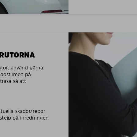
LRUTORNA
rutor, använd gärna
yddsfilmen på
trasa så att
tuella skador/repor
stejp på inredningen