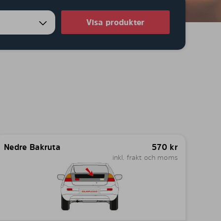
Visa produkter
Nedre Bakruta
570
kr
inkl. frakt och moms