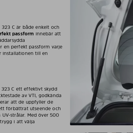
da 323 C är både enkelt och
perfekt passform
innebär att
räddarsydda
 en perfekt passform varje
installationen till en
323 C ett effektivt skydd
ocktestade av VTI, godkända
erar att de uppfyller de
ett förbättrat utseende och
 UV-strålar. Med över 500
ygg i att välja