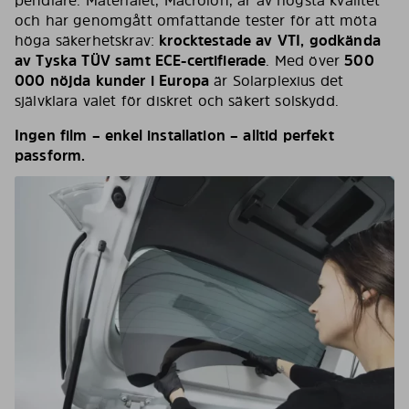
pendlare. Materialet, Macrolon, är av högsta kvalitet
och har genomgått omfattande tester för att möta
höga säkerhetskrav:
krocktestade av VTI, godkända
av Tyska TÜV samt ECE-certifierade
. Med över
500
000 nöjda kunder i Europa
är Solarplexius det
självklara valet för diskret och säkert solskydd.
Ingen film – enkel installation – alltid perfekt
passform.