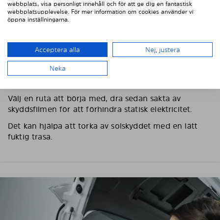
webbplats, visa personligt innehåll och för att ge dig en fantastisk
webbplatsupplevelse. För mer information om cookies använder vi
öppna inställningarna.
3. TA BORT SKYDDSFILMEN
Acceptera alla
Nej, justera
Neka
Använd medföljande handskar för att förhindra
fingeravtryck och fettfläckar på solskyddet.
Välj en ruta att börja med, dra sedan sakta av
skyddsfilmen för att förhindra statisk elektricitet.
Det kan hjälpa att torka av solskyddet med en lätt
fuktig trasa.