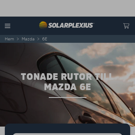
Skip to content
Menu
Hem
>
Mazda
>
6E
TONADE RUTOR TILL
MAZDA 6E