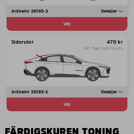
Artikelnr 26185-3
Detaljer
Välj
Sidorutor
470
kr
inkl. frakt och moms
Artikelnr 26185-S
Detaljer
Välj
SE Solarplexius Product Description said:
FÄRDIGSKUREN TONING