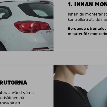
1. INNAN MO
Innan du monterar so
kontrollera att de m
Beroende på antalet r
minuter för monterin
LRUTORNA
rutor, använd gärna
yddsfilmen på
trasa så att