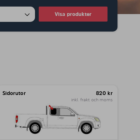
Visa produkter
Sidorutor
820
kr
inkl. frakt och moms