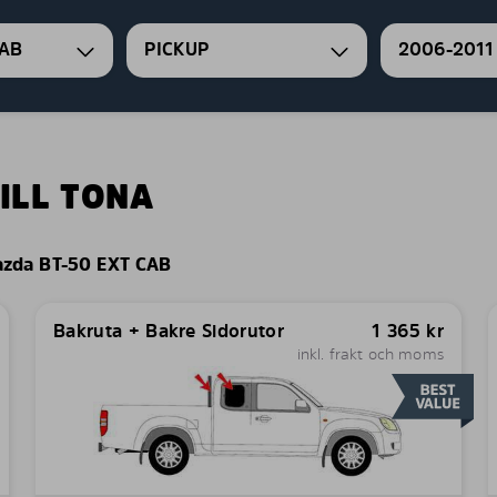
CAB
PICKUP
2006-2011
ILL TONA
zda BT-50 EXT CAB
Bakruta + Bakre Sidorutor
1 365
kr
inkl. frakt och moms