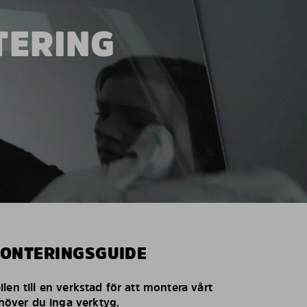
TERING
MONTERINGSGUIDE
len till en verkstad för att montera vårt
behöver du inga verktyg.