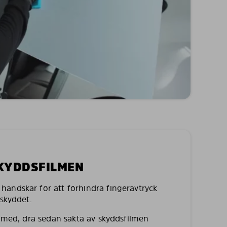
SKYDDSFILMEN
andskar för att förhindra fingeravtryck
lskyddet.
a med, dra sedan sakta av skyddsfilmen