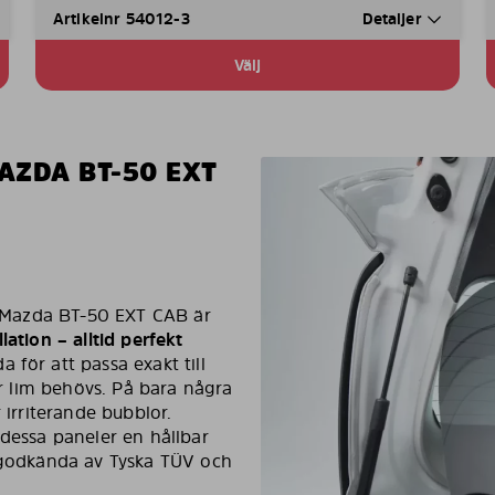
Artikelnr 54012-3
Detaljer
Välj
AZDA BT-50 EXT
in Mazda BT-50 EXT CAB är
lation – alltid perfekt
 för att passa exakt till
er lim behövs. På bara några
 irriterande bubblor.
 dessa paneler en hållbar
, godkända av Tyska TÜV och