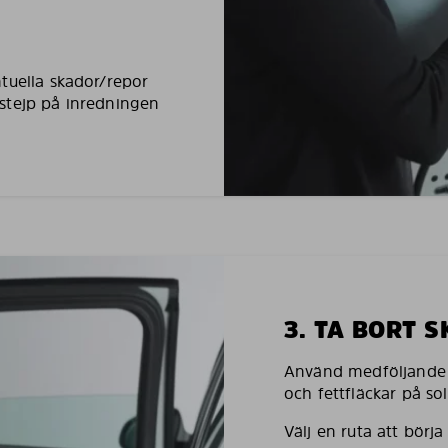
tuella skador/repor
stejp på inredningen
3. TA BORT 
Använd medföljande h
och fettfläckar på so
Välj en ruta att börj