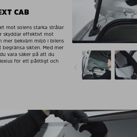
EXT CAB
t mot solens starka strålar
r skyddar effektivt mot
ch mer bekväm miljö i bilens
att begränsa sikten. Med mer
u vara säker på att du
exius för ett pålitligt och