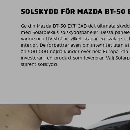
SOLSKYDD FÖR MAZDA BT-50 
Ge din Mazda BT-50 EXT CAB det ultimata skydde
med Solarplexius solskyddspaneler. Dessa panele
värme och UV-strålar, vilket skapar en svalare o
interiör. De förbättrar även din integritet utan 
än 500 000 nöjda kunder över hela Europa kan d
investerar i en produkt som levererar. Välj Solarpl
stilrent solskydd.