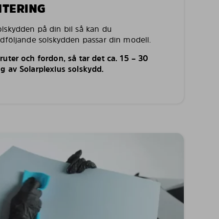
NTERING
lskydden på din bil så kan du
edföljande solskydden passar din modell.
uter och fordon, så tar det ca. 15 – 30
g av Solarplexius solskydd.