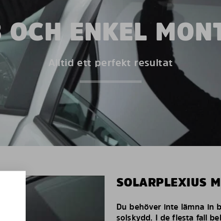
 OCH ENKEL MON
Alltid ett perfekt resultat
SOLARPLEXIUS 
Du behöver inte lämna in bi
solskydd. I de flesta fall 