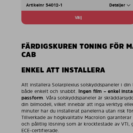
Artikelnr 54012-1
Detaljer
Välj
FÄRDIGSKUREN TONING FÖR M
CAB
ENKEL ATT INSTALLERA
Att installera Solarplexius solskyddspaneler i d
både enkelt och snabbt.
Ingen film – enkel instal
passform
. Våra solskyddspaneler är skräddarsydda
din bilmodell, vilket innebär att inga verktyg ell
minuter har du installerat panelerna utan risk för
Tillverkade av högkvalitativ Macrolon garanterar
och pålitlig lösning som är krocktestade av VTI
ECE-certifierade.