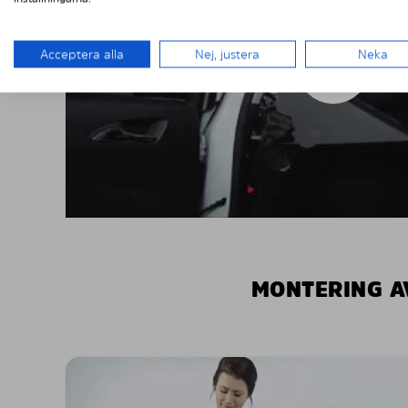
Acceptera alla
Nej, justera
Neka
MONTERING A