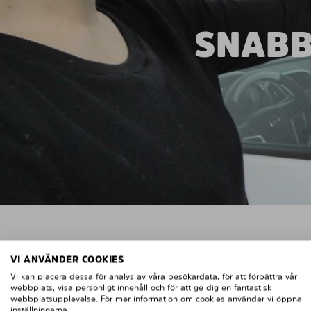
SNABB
VI ANVÄNDER COOKIES
Vi kan placera dessa för analys av våra besökardata, för att förbättra vår
webbplats, visa personligt innehåll och för att ge dig en fantastisk
webbplatsupplevelse. För mer information om cookies använder vi öppna
inställningarna.