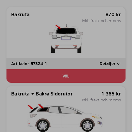
Bakruta
870
kr
inkl. frakt och moms
Artikelnr 57324-1
Detaljer
Välj
Bakruta + Bakre Sidorutor
1 365
kr
inkl. frakt och moms