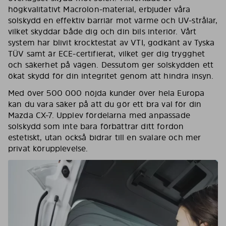
högkvalitativt Macrolon-material, erbjuder våra
solskydd en effektiv barriär mot värme och UV-strålar,
vilket skyddar både dig och din bils interiör. Vårt
system har blivit krocktestat av VTI, godkänt av Tyska
TÜV samt är ECE-certifierat, vilket ger dig trygghet
och säkerhet på vägen. Dessutom ger solskydden ett
ökat skydd för din integritet genom att hindra insyn.
Med över 500 000 nöjda kunder över hela Europa
kan du vara säker på att du gör ett bra val för din
Mazda CX-7. Upplev fördelarna med anpassade
solskydd som inte bara förbättrar ditt fordon
estetiskt, utan också bidrar till en svalare och mer
privat körupplevelse.