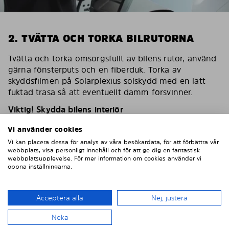
2. TVÄTTA OCH TORKA BILRUTORNA
Tvätta och torka omsorgsfullt av bilens rutor, använd
gärna fönsterputs och en fiberduk. Torka av
skyddsfilmen på Solarplexius solskydd med en lätt
fuktad trasa så att eventuellt damm försvinner.
Viktig! Skydda bilens interiör
För att skydda bilens inredning mot eventuella
Vi använder cookies
skador/repor vid montering ska du sätta en
Vi kan placera dessa för analys av våra besökardata, för att förbättra vår
maskeringstejp på inredningen som skydd.
webbplats, visa personligt innehåll och för att ge dig en fantastisk
webbplatsupplevelse. För mer information om cookies använder vi
öppna inställningarna.
Acceptera alla
Nej, justera
Neka