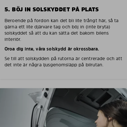
5. BÖJ IN SOLSKYDDET PÅ PLATS
Beroende på fordon kan det bli lite trångt här, så ta
gärna ett lite djärvare tag och böj in (inte bryta)
solskyddet så att du kan sätta det bakom bilens
interiör.
Oroa dig inte, våra solskydd är okrossbara.
Se till att solskydden på rutorna är centrerade och att
det inte är några ljusgenomsläpp på bilrutan.