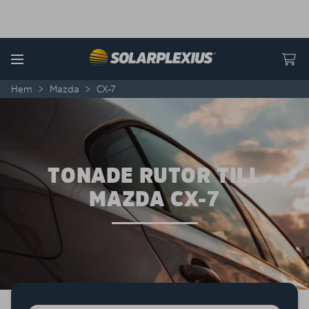
Skip to content
Menu
Hem
>
Mazda
>
CX-7
TONADE RUTOR TILL
MAZDA CX-7