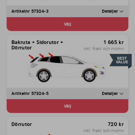
Artikelnr 57324-3
Detaljer
Välj
Bakruta + Sidorutor +
1 665
kr
Dörrutor
inkl. frakt och moms
Artikelnr 57324-5
Detaljer
Välj
Dörrutor
720
kr
inkl. frakt och moms