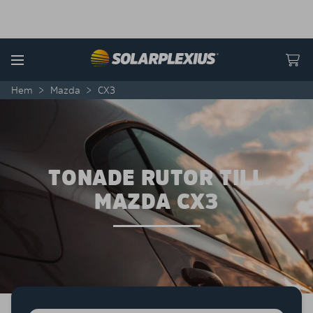
Skip to content
Menu
Hem
>
Mazda
>
CX3
TONADE RUTOR TILL
MAZDA CX3