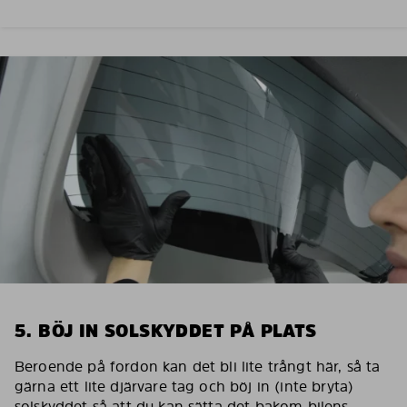
5. BÖJ IN SOLSKYDDET PÅ PLATS
Beroende på fordon kan det bli lite trångt här, så ta
gärna ett lite djärvare tag och böj in (inte bryta)
solskyddet så att du kan sätta det bakom bilens