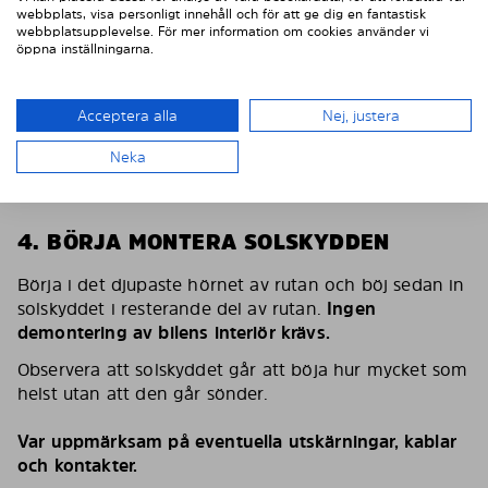
webbplats, visa personligt innehåll och för att ge dig en fantastisk
webbplatsupplevelse. För mer information om cookies använder vi
öppna inställningarna.
Acceptera alla
Nej, justera
Neka
4. BÖRJA MONTERA SOLSKYDDEN
Börja i det djupaste hörnet av rutan och böj sedan in
solskyddet i resterande del av rutan.
Ingen
demontering av bilens interiör krävs.
Observera att solskyddet går att böja hur mycket som
helst utan att den går sönder.
Var uppmärksam på eventuella utskärningar, kablar
och kontakter.