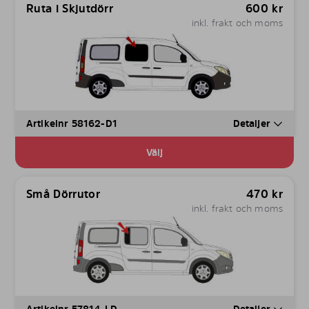
Ruta i Skjutdörr
600
kr
inkl. frakt och moms
Artikelnr 58162-D1
Detaljer
Välj
Små Dörrutor
470
kr
inkl. frakt och moms
Artikelnr 57814-LD
Detaljer