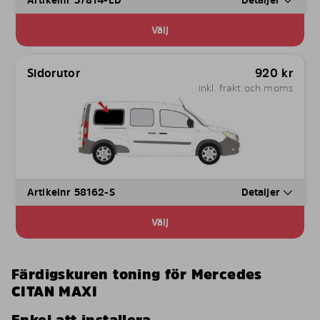
Välj
Sidorutor
920
kr
inkl. frakt och moms
Artikelnr 58162-S
Detaljer
Välj
Färdigskuren toning för Mercedes
CITAN MAXI