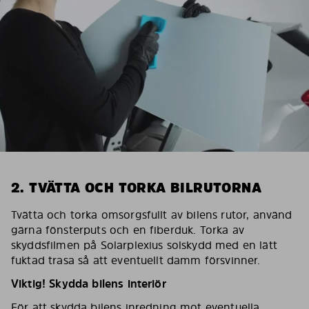
2. TVÄTTA OCH TORKA BILRUTORNA
Tvätta och torka omsorgsfullt av bilens rutor, använd
gärna fönsterputs och en fiberduk. Torka av
skyddsfilmen på Solarplexius solskydd med en lätt
fuktad trasa så att eventuellt damm försvinner.
Viktig! Skydda bilens interiör
För att skydda bilens inredning mot eventuella