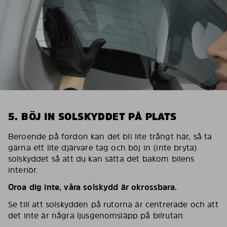
5. BÖJ IN SOLSKYDDET PÅ PLATS
Beroende på fordon kan det bli lite trångt här, så ta
gärna ett lite djärvare tag och böj in (inte bryta)
solskyddet så att du kan sätta det bakom bilens
interiör.
Oroa dig inte, våra solskydd är okrossbara.
Se till att solskydden på rutorna är centrerade och att
det inte är några ljusgenomsläpp på bilrutan.