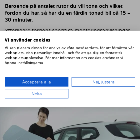
Beroende på antalet rutor du vill tona och vilket
fordon du har, så har du en färdig tonad bil på 15 –
30 minuter.
Ytterligare fordons specifika monteringsanvisningar
finns på vår
YouTube-kanal
Vi använder cookies
Om du har problem eller frågor under monteringen,
Vi kan placera dessa för analys av våra besökardata, för att förbättra vår
webbplats, visa personligt innehåll och för att ge dig en fantastisk
tveka inte att kontakta oss. Skicka oss gärna några
webbplatsupplevelse. För mer information om cookies använder vi
bilder – det hjälper oss mycket.
öppna inställningarna.
MONTERING AV SOLARPLEXIUS
Acceptera alla
Nej, justera
SOLSKYDD – STEG FÖR STEG
Neka