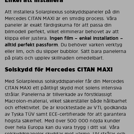
Enkel att installera
Att installera Solarplexius solskyddspaneler på din
Mercedes CITAN MAXI är en smidig process. Våra
paneler är exakt färdigskurna för att passa din
bilmodell perfekt, vilket eliminerar behovet av att
klippa eller justera.
Ingen film – enkel installation –
alltid perfekt passform
. Du behöver varken verktyg
eller lim, och du slipper bubblor. Sätt bara panelerna
på plats och upplev skillnaden omedelbart.
Solskydd för Mercedes CITAN MAXI
Med Solarplexius solskyddspaneler får din Mercedes
CITAN MAXI ett pålitligt skydd mot solens intensiva
strålar. Panelerna är tillverkade av förstklassigt
Macrolon-material, vilket säkerställer både hållbarhet
och effektivitet. De är krocktestade av VTI, godkända
av Tyska TÜV samt ECE-certifierade för att garantera
högsta säkerhet. Med över 500 000 nöjda kunder
över hela Europa kan du vara trygg i ditt val. Våra
solskyddspaneler skyddar mot värme, UV-strålar och