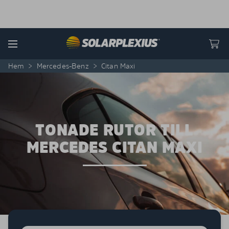
Skip to content
Menu
Hem
>
Mercedes-Benz
>
Citan Maxi
TONADE RUTOR TILL
MERCEDES CITAN MAXI