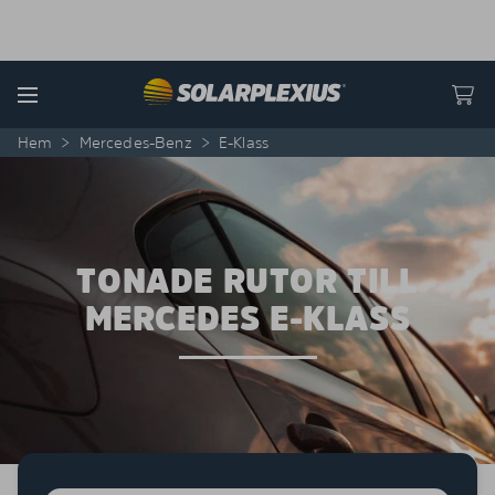
Skip to content
Menu
Hem
>
Mercedes-Benz
>
E-Klass
TONADE RUTOR TILL
MERCEDES E-KLASS