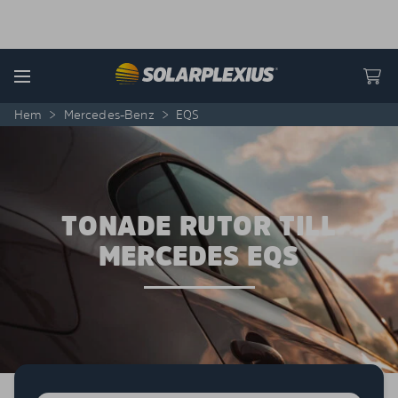
Skip to content
Menu
Hem
>
Mercedes-Benz
>
EQS
TONADE RUTOR TILL
MERCEDES EQS