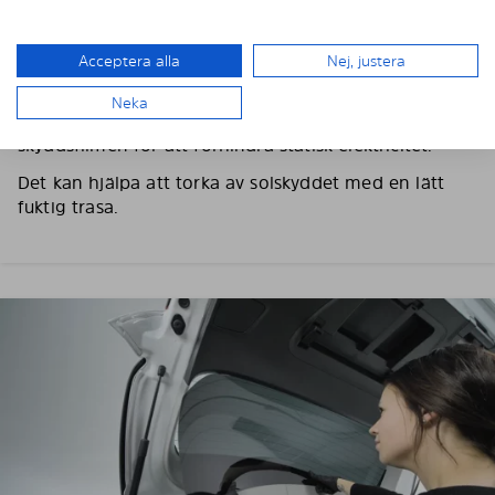
3. TA BORT SKYDDSFILMEN
Använd medföljande handskar för att förhindra
Acceptera alla
Nej, justera
fingeravtryck och fettfläckar på solskyddet.
Neka
Välj en ruta att börja med, dra sedan sakta av
skyddsfilmen för att förhindra statisk elektricitet.
Det kan hjälpa att torka av solskyddet med en lätt
fuktig trasa.