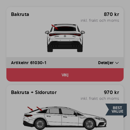
Bakruta
870
kr
inkl. frakt och moms
Artikelnr 61030-1
Detaljer
Välj
Bakruta + Sidorutor
970
kr
inkl. frakt och moms