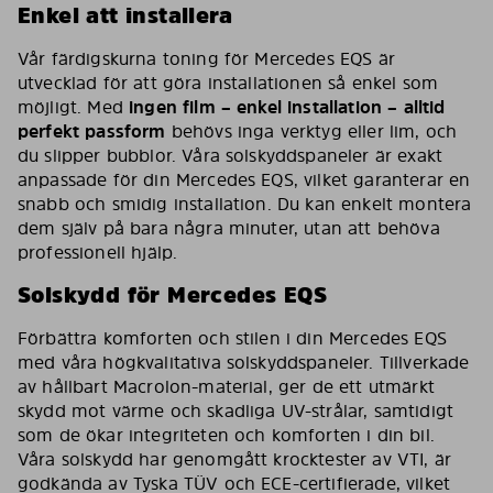
Enkel att installera
Vår färdigskurna toning för Mercedes EQS är
utvecklad för att göra installationen så enkel som
möjligt. Med
ingen film – enkel installation – alltid
perfekt passform
behövs inga verktyg eller lim, och
du slipper bubblor. Våra solskyddspaneler är exakt
anpassade för din Mercedes EQS, vilket garanterar en
snabb och smidig installation. Du kan enkelt montera
dem själv på bara några minuter, utan att behöva
professionell hjälp.
Solskydd för Mercedes EQS
Förbättra komforten och stilen i din Mercedes EQS
med våra högkvalitativa solskyddspaneler. Tillverkade
av hållbart Macrolon-material, ger de ett utmärkt
skydd mot värme och skadliga UV-strålar, samtidigt
som de ökar integriteten och komforten i din bil.
Våra solskydd har genomgått krocktester av VTI, är
godkända av Tyska TÜV och ECE-certifierade, vilket