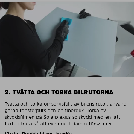
2. TVÄTTA OCH TORKA BILRUTORNA
Tvätta och torka omsorgsfullt av bilens rutor, använd
gärna fönsterputs och en fiberduk. Torka av
skyddsfilmen på Solarplexius solskydd med en lätt
fuktad trasa så att eventuellt damm försvinner.
Viktig! Skydda bilens interiör