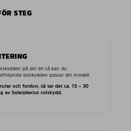
FÖR STEG
NTERING
lskydden på din bil så kan du
edföljande solskydden passar din modell.
uter och fordon, så tar det ca. 15 – 30
g av Solarplexius solskydd.