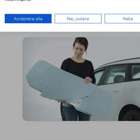
MONTERING A
Acceptera alla
Nej, justera
Neka