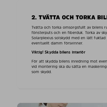
2. TVÄTTA OCH TORKA BI
Tvätta och torka omsorgsfullt av bilens 
fönsterputs och en fiberduk. Torka av sk
Solarplexius solskydd med en lätt fuktad 
eventuellt damm försvinner.
Viktig! Skydda bilens interiör
För att skydda bilens inredning mot even
vid montering ska du sätta en maskering
som skydd.