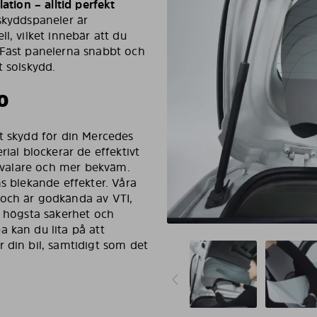
lation – alltid perfekt
lskyddspaneler är
l, vilket innebär att du
 Fäst panelerna snabbt och
t solskydd.
O
et skydd för din Mercedes
rial blockerar de effektivt
 svalare och mer bekväm.
ns blekande effekter. Våra
 och är godkända av VTI,
r högsta säkerhet och
 kan du lita på att
 din bil, samtidigt som det