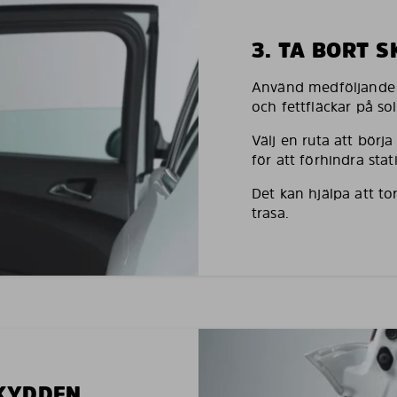
3. TA BORT 
Använd medföljande h
och fettfläckar på so
Välj en ruta att börj
för att förhindra stati
Det kan hjälpa att to
trasa.
SKYDDEN