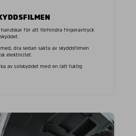
SKYDDSFILMEN
andskar för att förhindra fingeravtryck
lskyddet.
a med, dra sedan sakta av skyddsfilmen
sk elektricitet.
rka av solskyddet med en lätt fuktig