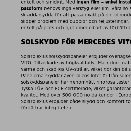
enkelt och smidigt. Med
ingen film – enkel instal
passform
behövs inga verktyg eller lim. Våra so
skräddarsydda för att passa exakt på din bilmodel
slipper problem med bubblor och feljusteringar.
enkelt på plats och njut omedelbart av förbättra
SOLSKYDD FÖR MERCEDES VIT
Solarplexius solskyddspaneler erbjuder överlägs
VITO. Tillverkade av högkvalitativt Macrolon-mate
värme och skadliga UV-strålar, vilket gör din bil
Panelerna skyddar även bilens interiör från sole
solskyddspaneler har genomgått rigorösa tester
Tyska TÜV och ECE-certifierade, vilket garantera
kvalitet. Med över 500 000 nöjda kunder i Europa
Solarplexius erbjuder både skydd och komfort för
förbättrar integriteten.