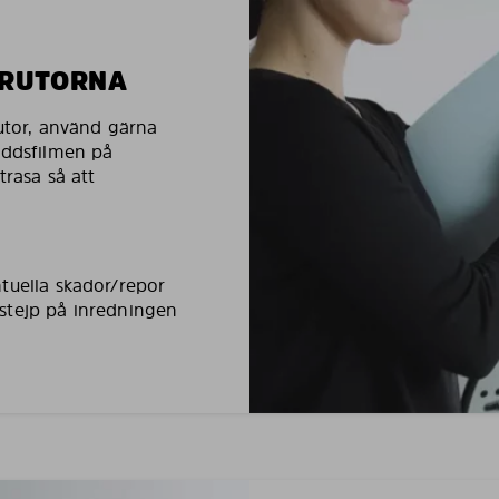
LRUTORNA
rutor, använd gärna
yddsfilmen på
trasa så att
tuella skador/repor
stejp på inredningen